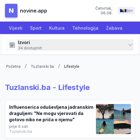
Četvrtak
,
N
novine.app
BiH
06.08.
Vijesti
Sport
Kultura
Tehnologija
Zabava
Izvori
34
dostupnih
/
/
Početna
Tuzlanski.ba
Lifestyle
Tuzlanski.ba
-
Lifestyle
Influenserica oduševljena jadranskim
draguljem: "Ne mogu vjerovati da
gotovo niko ne priča o njemu"
prije 6 sati
Tuzlanski.ba