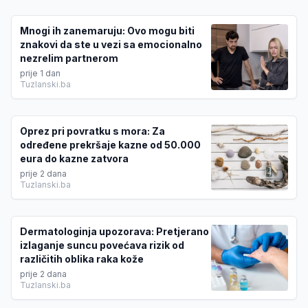
Mnogi ih zanemaruju: Ovo mogu biti
znakovi da ste u vezi sa emocionalno
nezrelim partnerom
prije 1 dan
Tuzlanski.ba
Oprez pri povratku s mora: Za
određene prekršaje kazne od 50.000
eura do kazne zatvora
prije 2 dana
Tuzlanski.ba
Dermatologinja upozorava: Pretjerano
izlaganje suncu povećava rizik od
različitih oblika raka kože
prije 2 dana
Tuzlanski.ba