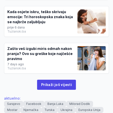
Kada osjete iskru, teško skrivaju
emocije: Tri horoskopska znaka koja
se najbrže zaljubljuju
prije 6 dana
Tuzlanski.ba
Zašto veš izgubi miris odmah nakon
pranja? Ovo su greške koje najčešće
pravimo
7 days ago
Tuzlanski.ba
Prikaži još vijesti
aktuelno
:
Sarajevo
Facebook
Banja Luka
Milorad Dodik
Mostar
Njemačka
Turska
Ukrajina
Europska Unija