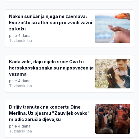
Nakon sunčanja njega ne završava:
Evo zašto su after sun proizvodi važni
za kožu
prije 4 dana
Tuzlanski.ba
Kada vole, daju cijelo srce: Ova tri
horoskopska znaka su najposvećenija
vezama
prije 4 dana
Tuzlanski.ba
Dirljiv trenutak na koncertu Dine
Merlina: Uz pjesmu "Zauvijek ovako"
mladić zaručio djevojku
prije 4 dana
Tuzlanski.ba