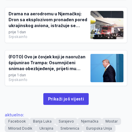
Drama na aerodromu u Njemačkoj:
Dron sa eksplozivom pronađen pored
ukrajinskog aviona, istražuje se
moguća sabotaža
prije 1 dan
Srpskainfo
(FOTO) Ovo je čovjek koji je naoružan
špijunirao Trampa: Osumnjičeni
snimao obezbjeđenje, prijeti mu
najmanje 10 godina zatvora
prije 1 dan
Srpskainfo
Prikaži još vijesti
aktuelno
:
Facebook
Banja Luka
Sarajevo
Njemačka
Mostar
Milorad Dodik
Ukrajina
Srebrenica
Europska Unija