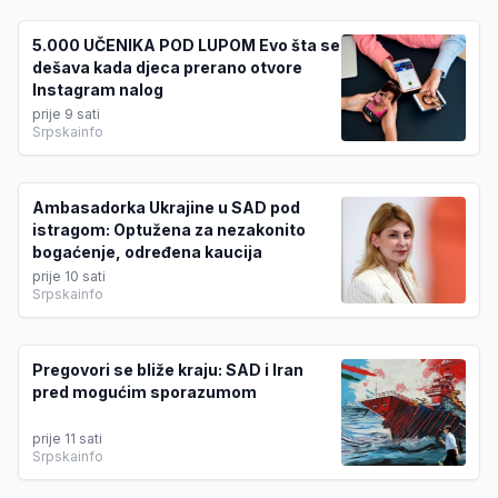
5.000 UČENIKA POD LUPOM Evo šta se
dešava kada djeca prerano otvore
Instagram nalog
prije 9 sati
Srpskainfo
Ambasadorka Ukrajine u SAD pod
istragom: Optužena za nezakonito
bogaćenje, određena kaucija
prije 10 sati
Srpskainfo
Pregovori se bliže kraju: SAD i Iran
pred mogućim sporazumom
prije 11 sati
Srpskainfo