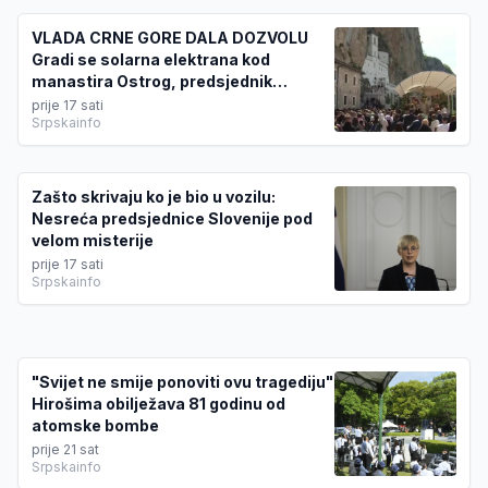
VLADA CRNE GORE DALA DOZVOLU
Gradi se solarna elektrana kod
manastira Ostrog, predsjednik
Danilovgrada ZABRINUT
prije 17 sati
Srpskainfo
Zašto skrivaju ko je bio u vozilu:
Nesreća predsjednice Slovenije pod
velom misterije
prije 17 sati
Srpskainfo
"Svijet ne smije ponoviti ovu tragediju"
Hirošima obilježava 81 godinu od
atomske bombe
prije 21 sat
Srpskainfo