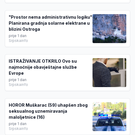
"Prostor nema administrativnu logiku"
Planirana gradnja solarne elektrane u
blizini Ostroga
prije 1 dan
Srpskainfo
ISTRAŽIVANJE OTKRILO Ovo su
najmoćnije obavještajne službe
Evrope
prije 1 dan
Srpskainfo
HOROR Muškarac (59) uhapšen zbog
seksualnog uznemiravanja
maloljetnice (16)
prije 1 dan
Srpskainfo