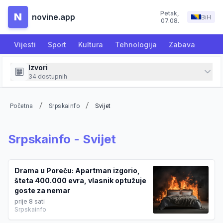
Petak
,
N
novine.app
BiH
07.08.
Vijesti
Sport
Kultura
Tehnologija
Zabava
Izvori
34
dostupnih
/
/
Početna
Srpskainfo
Svijet
Srpskainfo
-
Svijet
Drama u Poreču: Apartman izgorio,
šteta 400.000 evra, vlasnik optužuje
goste za nemar
prije 8 sati
Srpskainfo