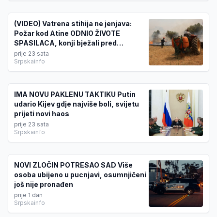
(VIDEO) Vatrena stihija ne jenjava:
Požar kod Atine ODNIO ŽIVOTE
SPASILACA, konji bježali pred
plamenom
prije 23 sata
Srpskainfo
IMA NOVU PAKLENU TAKTIKU Putin
udario Kijev gdje najviše boli, svijetu
prijeti novi haos
prije 23 sata
Srpskainfo
NOVI ZLOČIN POTRESAO SAD Više
osoba ubijeno u pucnjavi, osumnjičeni
još nije pronađen
prije 1 dan
Srpskainfo