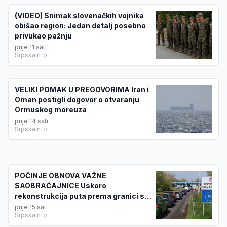
(VIDEO) Snimak slovenačkih vojnika
obišao region: Jedan detalj posebno
privukao pažnju
prije 11 sati
Srpskainfo
VELIKI POMAK U PREGOVORIMA Iran i
Oman postigli dogovor o otvaranju
Ormuskog moreuza
prije 14 sati
Srpskainfo
POČINJE OBNOVA VAŽNE
SAOBRAĆAJNICE Uskoro
rekonstrukcija puta prema granici s
Hrvatskom
prije 15 sati
Srpskainfo