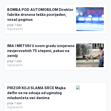
BOMBA POD AUTOMOBILOM Direktor
fabrike dronova teško povrijeđen,
vozač poginuo
prije 1 dan
Srpskainfo
IMA I MRTVIH U ovom gradu izmjereno
nevjerovatnih 75 stepeni, pakao na
zemlji
prije 1 dan
Srpskainfo
PRIZOR KOJI SLAMA SRCE Majka
delfin se ne odvaja od uginulog
mladunčeta već danima
prije 1 dan
Srpskainfo