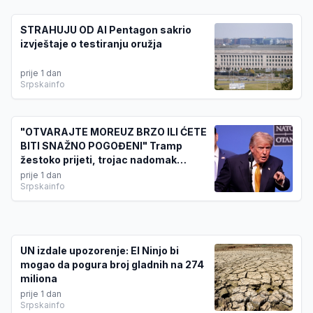
STRAHUJU OD AI Pentagon sakrio
izvještaje o testiranju oružja
prije 1 dan
Srpskainfo
"OTVARAJTE MOREUZ BRZO ILI ĆETE
BITI SNAŽNO POGOĐENI" Tramp
žestoko prijeti, trojac nadomak
sporazuma o Ormuzu
prije 1 dan
Srpskainfo
UN izdale upozorenje: El Ninjo bi
mogao da pogura broj gladnih na 274
miliona
prije 1 dan
Srpskainfo