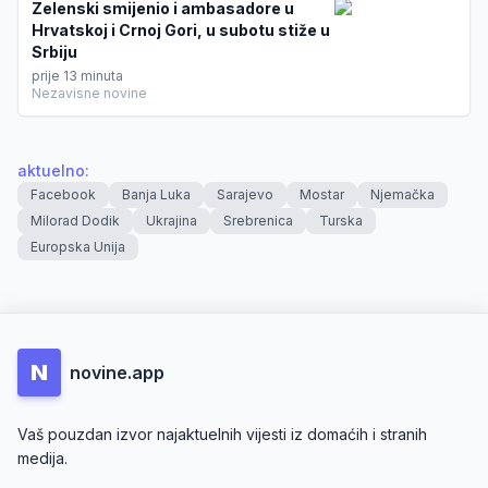
Zelenski smijenio i ambasadore u
Hrvatskoj i Crnoj Gori, u subotu stiže u
Srbiju
prije 13 minuta
Nezavisne novine
aktuelno
:
Facebook
Banja Luka
Sarajevo
Mostar
Njemačka
Milorad Dodik
Ukrajina
Srebrenica
Turska
Europska Unija
N
novine.app
Vaš pouzdan izvor najaktuelnih vijesti iz domaćih i stranih
medija.