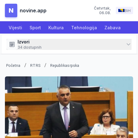
Četvrtak
,
N
novine.app
BiH
06.08.
Vijesti
Sport
Kultura
Tehnologija
Zabava
Izvori
34
dostupnih
/
/
Početna
RTRS
Republikasrpska