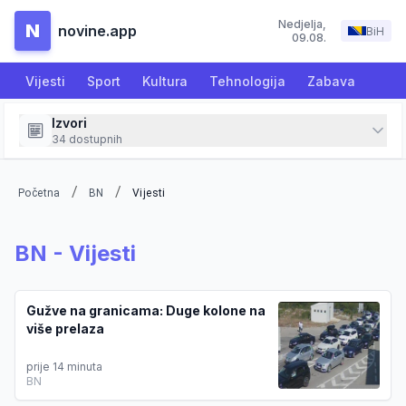
Nedjelja
,
N
novine.app
BiH
09.08.
Vijesti
Sport
Kultura
Tehnologija
Zabava
Izvori
34
dostupnih
/
/
Početna
BN
Vijesti
BN
-
Vijesti
Gužve na granicama: Duge kolone na
više prelaza
prije 14 minuta
BN