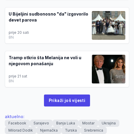
U Bijeljini sudbonosno "da" izgovorilo
devet parova
prije 20 sati
BN
Tramp otkrio šta Melanija ne voli u
njegovom ponašanju
prije 21 sat
BN
Prikaži još vijesti
aktuelno
:
Facebook
Sarajevo
Banja Luka
Mostar
Ukrajina
Milorad Dodik
Njemačka
Turska
Srebrenica