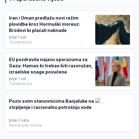
Iran i Oman predlažu novi režim
plovidbe kroz Hormuški moreuz:
Brodovi bi plaćali naknade
prije 1 sat
Tuzlanski.ba
EU pozdravila najavu sporazuma za
Gazu: Hamas bi trebao biti razoružan,
izraelske snage povučene
prije 1 sat
Tuzlanski.ba
Poziv svim stanovnicima Banjaluke na
strpljenje i racionalnu potrošnju vode
prije 2 sata
Nezavisne novine