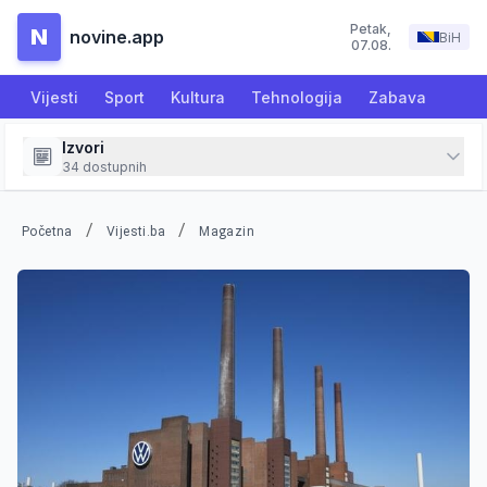
Petak
,
N
novine.app
BiH
07.08.
Vijesti
Sport
Kultura
Tehnologija
Zabava
Izvori
34
dostupnih
/
/
Početna
Vijesti.ba
Magazin