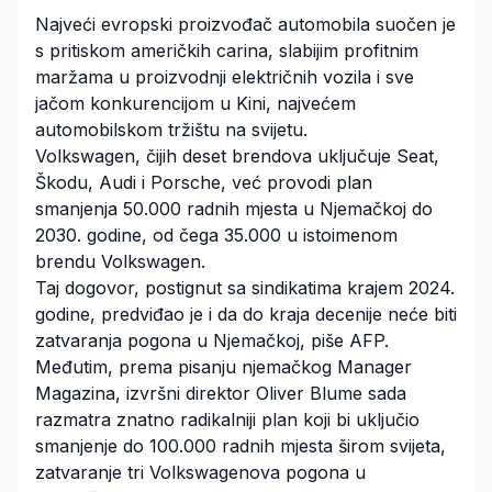
Najveći evropski proizvođač automobila suočen je
s pritiskom američkih carina, slabijim profitnim
maržama u proizvodnji električnih vozila i sve
jačom konkurencijom u Kini, najvećem
automobilskom tržištu na svijetu.
Volkswagen, čijih deset brendova uključuje Seat,
Škodu, Audi i Porsche, već provodi plan
smanjenja 50.000 radnih mjesta u Njemačkoj do
2030. godine, od čega 35.000 u istoimenom
brendu Volkswagen.
Taj dogovor, postignut sa sindikatima krajem 2024.
godine, predviđao je i da do kraja decenije neće biti
zatvaranja pogona u Njemačkoj, piše AFP.
Međutim, prema pisanju njemačkog Manager
Magazina, izvršni direktor Oliver Blume sada
razmatra znatno radikalniji plan koji bi uključio
smanjenje do 100.000 radnih mjesta širom svijeta,
zatvaranje tri Volkswagenova pogona u