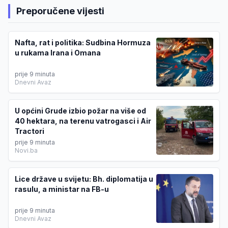
Preporučene vijesti
Nafta, rat i politika: Sudbina Hormuza
u rukama Irana i Omana
prije 9 minuta
Dnevni Avaz
U općini Grude izbio požar na više od
40 hektara, na terenu vatrogasci i Air
Tractori
prije 9 minuta
Novi.ba
Lice države u svijetu: Bh. diplomatija u
rasulu, a ministar na FB-u
prije 9 minuta
Dnevni Avaz