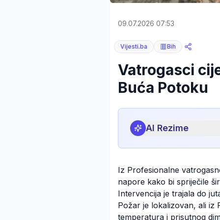
09.07.2026 07:53
Vijesti.ba
Bih
Vatrogasci cij
Buća Potoku
AI Rezime
Iz Profesionalne vatrogasne
napore kako bi spriječile š
Intervencija je trajala do jut
Požar je lokalizovan, ali 
temperatura i prisutnog dima