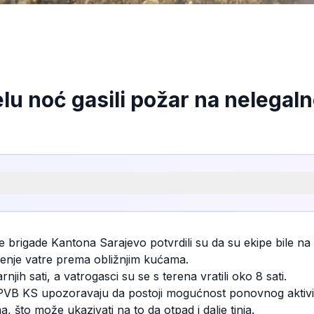
elu noć gasili požar na nelegaln
 brigade Kantona Sarajevo potvrdili su da su ekipe bile na t
irenje vatre prema obližnjim kućama.
arnjih sati, a vatrogasci su se s terena vratili oko 8 sati.
iz PVB KS upozoravaju da postoji mogućnost ponovnog aktivi
, što može ukazivati na to da otpad i dalje tinja.