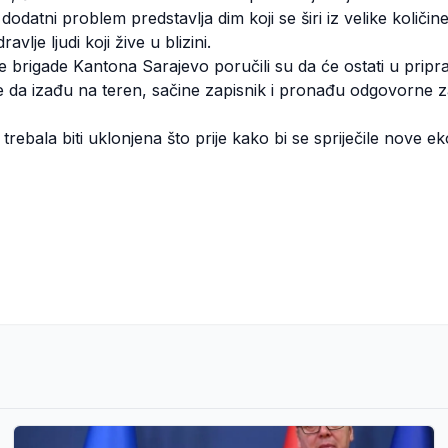
datni problem predstavlja dim koji se širi iz velike količ
vlje ljudi koji žive u blizini.
 brigade Kantona Sarajevo poručili su da će ostati u priprav
ije da izađu na teren, sačine zapisnik i pronađu odgovorne 
trebala biti uklonjena što prije kako bi se spriječile nove e