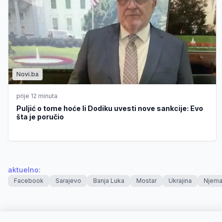
Novi.ba
prije 12 minuta
Puljić o tome hoće li Dodiku uvesti nove sankcije: Evo
šta je poručio
aktuelno
:
Facebook
Sarajevo
Banja Luka
Mostar
Ukrajina
Njema