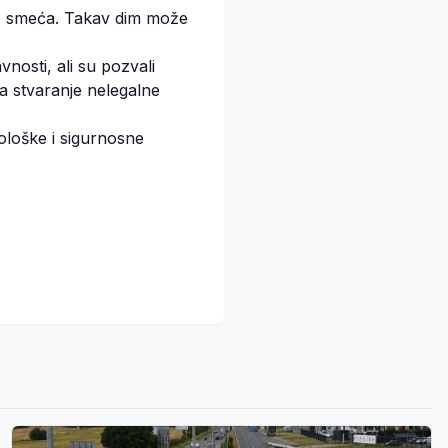
ine smeća. Takav dim može
nosti, ali su pozvali
za stvaranje nelegalne
kološke i sigurnosne