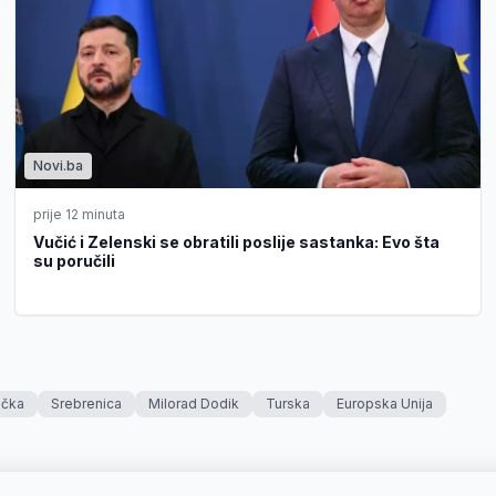
Novi.ba
prije 12 minuta
Vučić i Zelenski se obratili poslije sastanka: Evo šta
su poručili
čka
Srebrenica
Milorad Dodik
Turska
Europska Unija