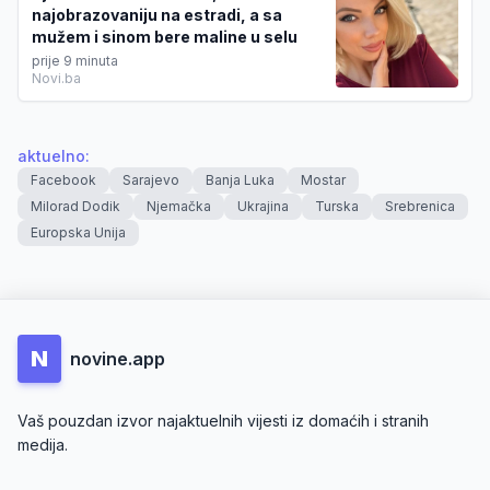
najobrazovaniju na estradi, a sa
mužem i sinom bere maline u selu
prije 9 minuta
Novi.ba
aktuelno
:
Facebook
Sarajevo
Banja Luka
Mostar
Milorad Dodik
Njemačka
Ukrajina
Turska
Srebrenica
Europska Unija
N
novine.app
Vaš pouzdan izvor najaktuelnih vijesti iz domaćih i stranih
medija.