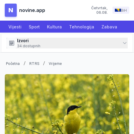
Četvrtak
,
N
novine.app
BiH
06.08.
Vijesti
Sport
Kultura
Tehnologija
Zabava
Izvori
34
dostupnih
/
/
Početna
RTRS
Vrijeme