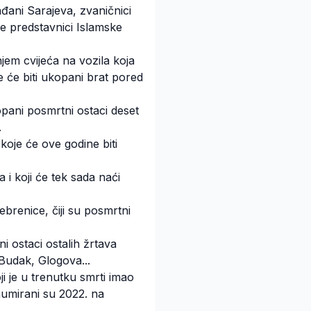
ađani Sarajeva, zvaničnici
te predstavnici Islamske
njem cvijeća na vozila koja
e će biti ukopani brat pored
opani posmrtni ostaci deset
.
koje će ove godine biti
 i koji će tek sada naći
ebrenice, čiji su posmrtni
i ostaci ostalih žrtava
Budak, Glogova...
i je u trenutku smrti imao
humirani su 2022. na