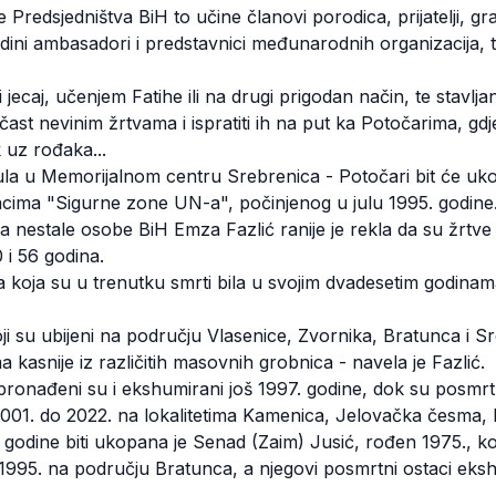
Predsjedništva BiH to učine članovi porodica, prijatelji, gr
jedini ambasadori i predstavnici međunarodnih organizacija, 
i jecaj, učenjem Fatihe ili na drugi prigodan način, te stavlja
ast nevinim žrtvama i ispratiti ih na put ka Potočarima, gdj
 uz rođaka...
jula u Memorijalnom centru Srebrenica - Potočari bit će uk
cima "Sigurne zone UN-a", počinjenog u julu 1995. godine
a nestale osobe BiH Emza Fazlić ranije je rekla da su žrtve 
 i 56 godina.
a koja su u trenutku smrti bila u svojim dvadesetim godinama
oji su ubijeni na području Vlasenice, Zvornika, Bratunca i Sr
kasnije iz različitih masovnih grobnica - navela je Fazlić.
 pronađeni su i ekshumirani još 1997. godine, dok su posmrtn
001. do 2022. na lokalitetima Kamenica, Jelovačka česma, 
godine biti ukopana je Senad (Zaim) Jusić, rođen 1975., koj
 1995. na području Bratunca, a njegovi posmrtni ostaci eks