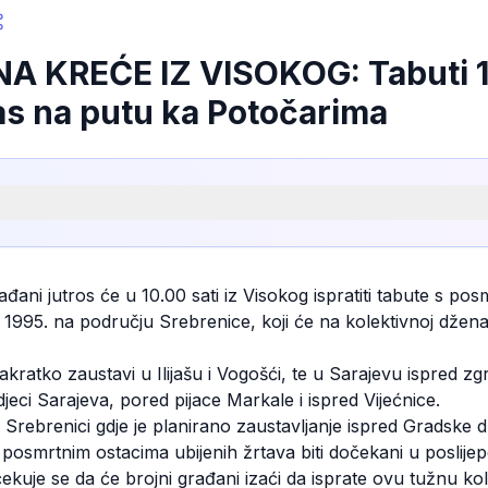
 KREĆE IZ VISOKOG: Tabuti 1
s na putu ka Potočarima
ađani jutros će u 10.00 sati iz Visokog ispratiti tabute s p
1995. na području Srebrenice, koji će na kolektivnoj dženazi
akratko zaustavi u Ilijašu i Vogošći, te u Sarajevu ispred z
jeci Sarajeva, pored pijace Markale i ispred Vijećnice.
 Srebrenici gdje je planirano zaustavljanje ispred Gradske d
 posmrtnim ostacima ubijenih žrtava biti dočekani u poslij
čekuje se da će brojni građani izaći da isprate ovu tužnu 