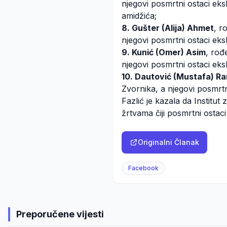
njegovi posmrtni ostaci eks
amidžića;
8. Gušter (Alija) Ahmet
, r
njegovi posmrtni ostaci eksh
9. Kunić (Omer) Asim
, rođ
njegovi posmrtni ostaci ek
10. Dautović (Mustafa) R
Zvornika, a njegovi posmrt
Fazlić je kazala da Institu
žrtvama čiji posmrtni ostac
Originalni Članak
Facebook
Preporučene vijesti