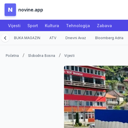
N
novine.app
Vijesti
Sport
Kultura
Tehnologija
Zabava
BUKA MAGAZIN
ATV
Dnevni Avaz
Bloomberg Adria
/
/
Početna
Slobodna Bosna
Vijesti