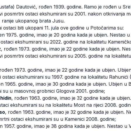
ustafa) Dautović, rođen 1939. godine. Ramo je rođen u Sreb
vi posmrtni ostaci ekshumirani su 2001. nakon otkrivanja
z ranije ukopanog brata Jusu.
i ostaci biti ukopani 11. jula ove godine u Potočarima su:
en 1975. godine, imao je 20 godina kada je ubijen. Nestao u
 ostaci ekshumirani su 2022. godine na lokalitetu Kameničk
z
, rođen 1973. godine, imao je 22 godine kada je ubijen. Nest
ovi posmrtni ostaci ekshumirani su 2005. godine na lokalitet
 rođen 1973. godine, imao je 22 godine kada je ubijen. Ubije
i ostaci ekshumirani su 1997. godine na lokalitetu Rahunići 
en 1965. godine, imao je 30 godina kada je ubijen. Ubijen u 
i su u masovnoj grobnici Glogova 2001. godine;
hidin
, rođen 1963. godine, imao je 32 godine kada je ubijen.
taci ekshumirani su na lokalitetu Most na rijeci 2008. godin
so
, rođen 1963. godine, imao je 32 godine kada je ubijen. 
smrtni ostaci ekshumirani su u Kamenici 2008. godine;
n 1957. godine, imao je 38 godina kada je ubijen. Nestao u Vl