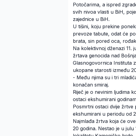
Potočarima, a ispred zgrade 
svih nivoa vlasti u BiH, po
zajednice u BiH.
U tišini, koju prekine ponek
prevoze tabute, odat će poč
brata, sin pored oca, rođak
Na kolektivnoj dženazi 11. 
žrtava genocida nad Bošnja
Glasnogovornica Instituta z
ukopane starosti između 20
- Među njima su i tri mladić
konačan smiraj.
Riječ je o nevinim ljudima k
ostaci ekshumirani godinama 
Posmrtni ostaci dvije žrtve
ekshumirani u periodu od 2
Najmlađa žrtva koja će ove 
20 godina. Nestao je u julu
lokalitetu Kameničko brdo.