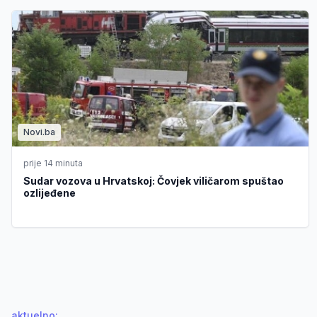
Novi.ba
prije 14 minuta
Sudar vozova u Hrvatskoj: Čovjek viličarom spuštao
ozlijeđene
aktuelno
: