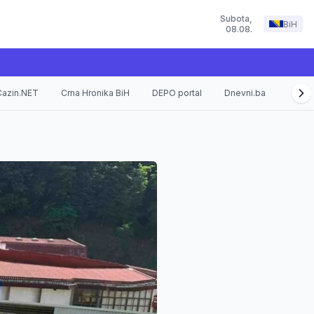
Subota
,
BiH
08.08.
Cazin.NET
Crna Hronika BiH
DEPO portal
Dnevni.ba
Fokus