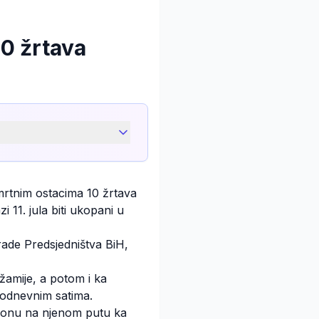
0 žrtava
osmrtnim ostacima 10 žrtava
 11. jula biti ukopani u
grade Predsjedništva BiH,
žamije, a potom i ka
epodnevnim satima.
kolonu na njenom putu ka