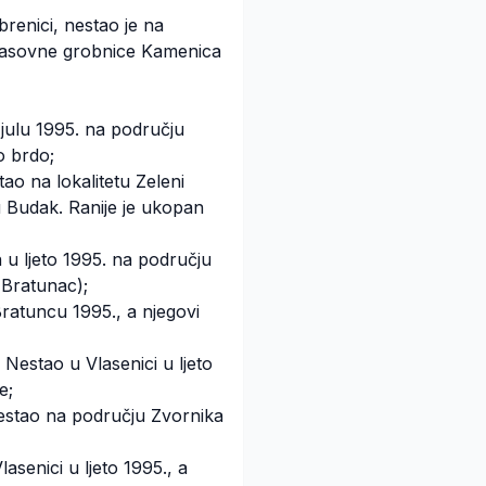
renici, nestao je na
 masovne grobnice Kamenica
 julu 1995. na području
o brdo;
ao na lokalitetu Zeleni
u Budak. Ranije je ukopan
n u ljeto 1995. na području
(Bratunac);
Bratuncu 1995., a njegovi
 Nestao u Vlasenici u ljeto
e;
Nestao na području Zvornika
asenici u ljeto 1995., a