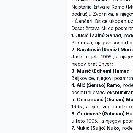
Najstarija žrtva je Ramo (M
području Zvornika, a njego
- Čančari. Bit će ukopan u
Deset žrtava čiji će posmrtn
1.
Jusić (Zaim) Senad
, rođ
Bratunca, njegovi posmrtni
2. Baraković (Ramiz) Muri
Jadar u ljeto 1995., a njeg
njegov brat Enver;
3. Musić (Edhem) Hamed
,
Baljkovice, njegovi posmrtn
4. Alić (Šemso) Ramo
, rođ
posmrtni ostaci ekshumiran
5. Osmanović (Osman) Mu
1995., a njegovi posmrtni os
6. Ćerimović (Rahman) Hu
u ljeto 1995., a njegovi po
7. Nukić (Suljo) Nuko
, rođe