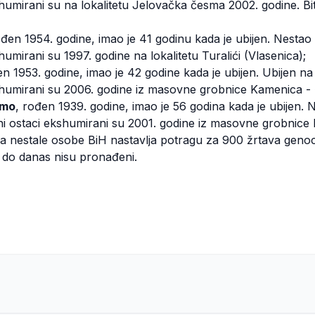
humirani su na lokalitetu Jelovačka česma 2002. godine. Bit
ođen 1954. godine, imao je 41 godinu kada je ubijen. Nestao
umirani su 1997. godine na lokalitetu Turalići (Vlasenica);
en 1953. godine, imao je 42 godine kada je ubijen. Ubijen n
shumirani su 2006. godine iz masovne grobnice Kamenica - Č
amo
, rođen 1939. godine, imao je 56 godina kada je ubijen.
ni ostaci ekshumirani su 2001. godine iz masovne grobnice
t za nestale osobe BiH nastavlja potragu za 900 žrtava genoc
i do danas nisu pronađeni.