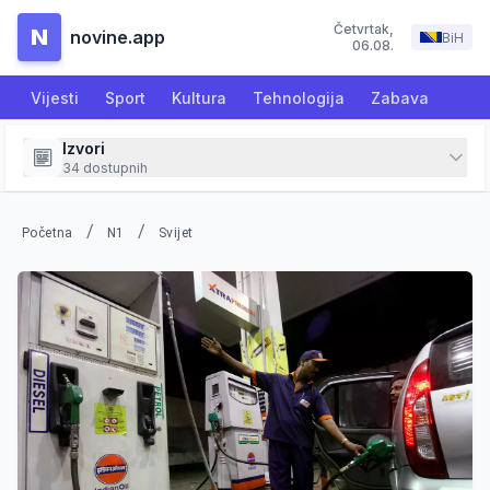
Četvrtak
,
N
novine.app
BiH
06.08.
Vijesti
Sport
Kultura
Tehnologija
Zabava
Izvori
34
dostupnih
/
/
Početna
N1
Svijet