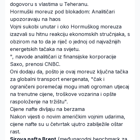
dogovoru s vlastima u Teheranu.
Hormuški moreuz pod blokadom: Analitičari
upozoravaju na haos
Vojni sukobi unutar i oko Hormuškog moreuza
izazvali su hitnu reakciju ekonomskih stručnjaka, s
obzirom na to da je riječ o jednoj od najvažnijih
energetskih tačaka na svijetu.
", navode analitičari iz finansijske korporacije
Saxo, prenosi
CNBC.
Oni dodaju da, pošto je ovaj moreuz ključna tačka
za globalni transport energenata, "čak i
ograničeni poremećaji mogu imati ogroman utjecaj
na trenutne cijene, troškove vozarina i opšte
raspoloženje na tržištu".
Cijene nafte divljaju na berzama
Nakon vijesti o novim američkim vojnim udarima,
cijene nafte su u četvrtak ujutro zabilježile oštar
rast.
Sirova nafta Brent
(međunarodni benchmark za