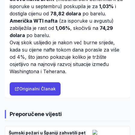
isporuke u septembru) poskupila je za
1,03%
i
dostigla cijenu od
78,82 dolara
po barelu.
Američka WTI nafta
(za isporuke u avgustu)
zabilježila je rast od
1,06%
, skočivši na
74,29
dolara
po barelu.
Ovaj skok uslijedio je nakon već burne srijede,
kada su cijene nafte tokom dana porasle za više
od 4%, što jasno pokazuje koliko je tržište
osjetljivo na najnoviji razvoj situacije između
Washingtona i Teherana.
Originalni Članak
Preporučene vijesti
Šumski požari u Španiji zahvatili pet