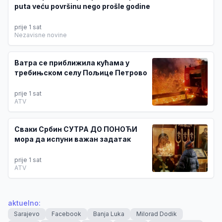
puta veću površinu nego prošle godine
prije 1 sat
Nezavisne novine
Ватра се приближила кућама у
требињском селу Пољице Петрово
prije 1 sat
ATV
Сваки Србин СУТРА ДО ПОНОЋИ
мора да испуни важан задатак
prije 1 sat
ATV
aktuelno
:
Sarajevo
Facebook
Banja Luka
Milorad Dodik