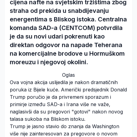
cijena nafte na svjetskim tržištima zbog
straha od prekida u snabdijevanju
energentima s Bliskog istoka. Centralna
komanda SAD-a (CENTCOM) potvrdila
je da su novi udari pokrenuti kao
direktan odgovor na napade Teherana
na komercijalne brodove u Hormuškom
moreuzu i njegovoj okolini.
Oglas
Ova vojna akcija uslijedila je nakon dramatičnih
poruka iz Bijele kuće. Američki predsjednik Donald
Trump poručio je da privremeni sporazum i
primirje između SAD-a i Irana više ne važe,
naglasivši da su pregovori "gotovi" nakon novog
talasa sukoba na Bliskom istoku.
Trump je jasno stavio do znanja da Washington
više nije zainteresovan za pregovore o novom