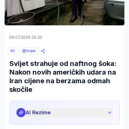
09.07.2026 05:33
N1
Svijet
Svijet strahuje od naftnog šoka:
Nakon novih američkih udara na
Iran cijene na berzama odmah
skočile
AI Rezime