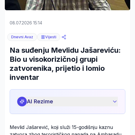
08.07.2026 15:14
Dnevni Avaz
Vijesti
Na suđenju Mevlidu Jašareviću:
Bio u visokorizičnoj grupi
zatvorenika, prijetio i lomio
inventar
AI Rezime
Mevlid Jašarević, koji služi 15-godišnju kaznu
zatvora zbog terorističkog napada na Ambasadu