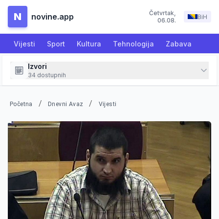
Četvrtak
,
N
novine.app
BiH
06.08.
Vijesti
Sport
Kultura
Tehnologija
Zabava
Izvori
34
dostupnih
/
/
Početna
Dnevni Avaz
Vijesti