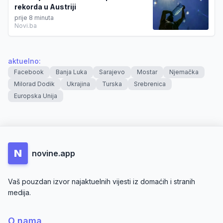
rekorda u Austriji
prije 8 minuta
Novi.ba
aktuelno
:
Facebook
Banja Luka
Sarajevo
Mostar
Njemačka
Milorad Dodik
Ukrajina
Turska
Srebrenica
Europska Unija
N
novine.app
Vaš pouzdan izvor najaktuelnih vijesti iz domaćih i stranih
medija.
O nama