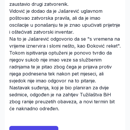
zaustavio drugi zatvorenik.
Vidović je dodao da je Jašarević uglavnom
poštovao zatvorska pravila, ali da je imao
oscilacije u ponašanju te je znao upućivati prijetnje
i oštećivati zatvorski inventar.
Na to je Jašarević odgovorio da se "s vremena na
vrijeme iznervira i slomi nešto, kao Đoković reket".
Tokom ispitivanja optuženi je ponovo tvrdio da
njegov sukob nije imao veze sa službenim
radnjama te je pitao zbog čega je prijava protiv
njega podnesena tek nakon pet mjeseci, ali
svjedok nije imao odgovor na to pitanje.
Nastavak suđenja, koji je bio planiran za dvije
sedmice, odgođen je na zahtjev Tužilaštva BiH
zbog ranije preuzetih obaveza, a novi termin bit
će naknadno određen.