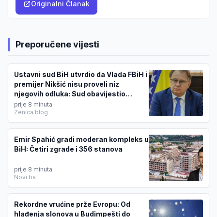
Originalni Članak
Preporučene vijesti
Ustavni sud BiH utvrdio da Vlada FBiH i
premijer Nikšić nisu proveli niz
njegovih odluka: Sud obavijestio
državno Tužilaštvo
prije 8 minuta
Zenica blog
Emir Spahić gradi moderan kompleks u
BiH: Četiri zgrade i 356 stanova
prije 8 minuta
Novi.ba
Rekordne vrućine prže Evropu: Od
hlađenja slonova u Budimpešti do