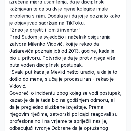
izrečena mjera usamljenja, da je disciplinski
kažnjavan te da su dvije njene kolegice imale
problema s njim. Dodala je i da joj je poznato kako
je objavljivao sadržaje na TikToku.
"Znao je prijetiti i lomiti inventar"
Pred Sudom je svjedočio i načelnik osiguranja
zatvora Milenko Vidović, koji je rekao da
Jašarevića poznaje još od 2013. godine, kada je
bio u pritvoru. Potvrdio je da je protiv njega više
puta vođen disciplinski postupak.
-Svaki put kada je Mevlid nešto uradio, a da je to
došlo do mene, slučaj je procesuiran - rekao je
Vidović.
Govoreći o incidentu zbog kojeg se vodi postupak,
kazao je da je tada bio na godišnjem odmoru, ali
da je pregledao službene izvještaje. Prema
njegovim riječima, zatvorski policajci reagovali su
profesionalno i na vrijeme te spriječili nasilje,
odbacujući tvrdnje Odbrane da je optuženog