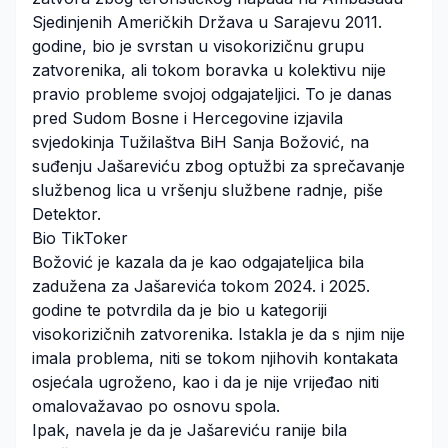
Sjedinjenih Američkih Država u Sarajevu 2011.
godine, bio je svrstan u visokorizičnu grupu
zatvorenika, ali tokom boravka u kolektivu nije
pravio probleme svojoj odgajateljici. To je danas
pred Sudom Bosne i Hercegovine izjavila
svjedokinja Tužilaštva BiH Sanja Božović, na
suđenju Jašareviću zbog optužbi za sprečavanje
službenog lica u vršenju službene radnje, piše
Detektor.
Bio TikToker
Božović je kazala da je kao odgajateljica bila
zadužena za Jašarevića tokom 2024. i 2025.
godine te potvrdila da je bio u kategoriji
visokorizičnih zatvorenika. Istakla je da s njim nije
imala problema, niti se tokom njihovih kontakata
osjećala ugroženo, kao i da je nije vrijeđao niti
omalovažavao po osnovu spola.
Ipak, navela je da je Jašareviću ranije bila