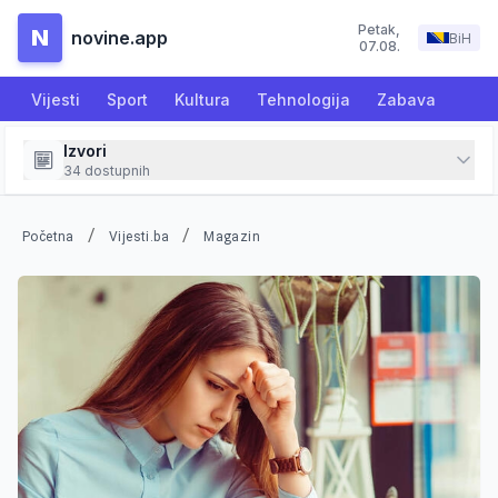
Petak
,
N
novine.app
BiH
07.08.
Vijesti
Sport
Kultura
Tehnologija
Zabava
Izvori
34
dostupnih
/
/
Početna
Vijesti.ba
Magazin