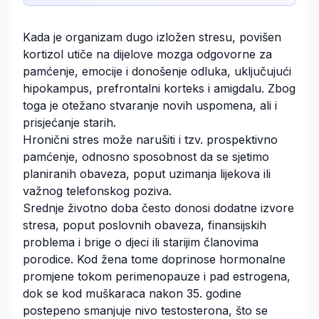
Kada je organizam dugo izložen stresu, povišen
kortizol utiče na dijelove mozga odgovorne za
pamćenje, emocije i donošenje odluka, uključujući
hipokampus, prefrontalni korteks i amigdalu. Zbog
toga je otežano stvaranje novih uspomena, ali i
prisjećanje starih.
Hronični stres može narušiti i tzv. prospektivno
pamćenje, odnosno sposobnost da se sjetimo
planiranih obaveza, poput uzimanja lijekova ili
važnog telefonskog poziva.
Srednje životno doba često donosi dodatne izvore
stresa, poput poslovnih obaveza, finansijskih
problema i brige o djeci ili starijim članovima
porodice. Kod žena tome doprinose hormonalne
promjene tokom perimenopauze i pad estrogena,
dok se kod muškaraca nakon 35. godine
postepeno smanjuje nivo testosterona, što se