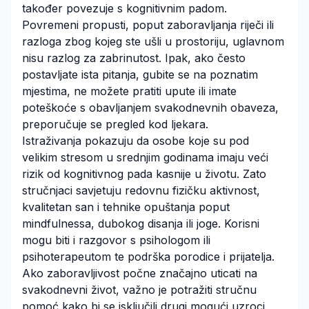
također povezuje s kognitivnim padom.
Povremeni propusti, poput zaboravljanja riječi ili
razloga zbog kojeg ste ušli u prostoriju, uglavnom
nisu razlog za zabrinutost. Ipak, ako često
postavljate ista pitanja, gubite se na poznatim
mjestima, ne možete pratiti upute ili imate
poteškoće s obavljanjem svakodnevnih obaveza,
preporučuje se pregled kod ljekara.
Istraživanja pokazuju da osobe koje su pod
velikim stresom u srednjim godinama imaju veći
rizik od kognitivnog pada kasnije u životu. Zato
stručnjaci savjetuju redovnu fizičku aktivnost,
kvalitetan san i tehnike opuštanja poput
mindfulnessa, dubokog disanja ili joge. Korisni
mogu biti i razgovor s psihologom ili
psihoterapeutom te podrška porodice i prijatelja.
Ako zaboravljivost počne značajno uticati na
svakodnevni život, važno je potražiti stručnu
pomoć kako bi se isključili drugi mogući uzroci,