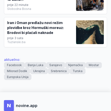
prije 22 minute
Slobodna Bosna
Iran i Oman predlažu novi režim
plovidbe kroz Hormuški moreuz:
Brodovi bi plaćali naknade
prije 3 sata
Tuzlanski.ba
aktuelno
:
Facebook
Banja Luka
Sarajevo
Njemačka
Mostar
Milorad Dodik
Ukrajina
Srebrenica
Turska
Europska Unija
N
novine.app