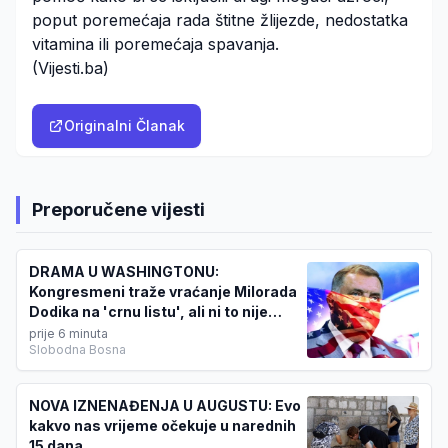
poput poremećaja rada štitne žlijezde, nedostatka
vitamina ili poremećaja spavanja.
(Vijesti.ba)
Originalni Članak
Preporučene vijesti
DRAMA U WASHINGTONU:
Kongresmeni traže vraćanje Milorada
Dodika na 'crnu listu', ali ni to nije
sve...
prije 6 minuta
Slobodna Bosna
NOVA IZNENAĐENJA U AUGUSTU: Evo
kakvo nas vrijeme očekuje u narednih
15 dana...