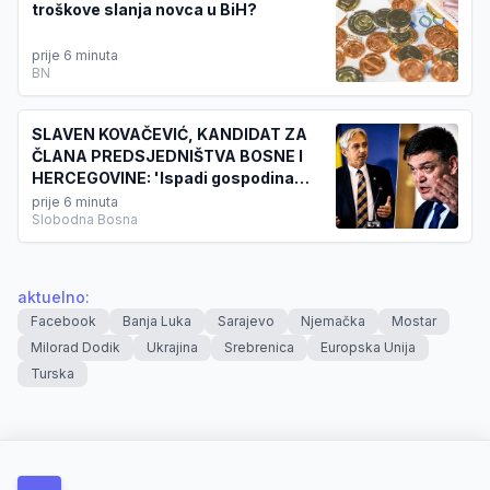
troškove slanja novca u BiH?
prije 6 minuta
BN
SLAVEN KOVAČEVIĆ, KANDIDAT ZA
ČLANA PREDSJEDNIŠTVA BOSNE I
HERCEGOVINE: 'Ispadi gospodina
Cvitanovića poprimaju razmjere koje
prije 6 minuta
Slobodna Bosna
graniče sa svakom elementarnom
pristojnošću...'
aktuelno
:
Facebook
Banja Luka
Sarajevo
Njemačka
Mostar
Milorad Dodik
Ukrajina
Srebrenica
Europska Unija
Turska