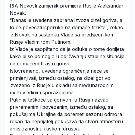
RIA Novosti zamjenik premijera Rusije Aleksandar
Novak.
“Danas je uvedena zabrana izvoza dizel goriva, a
to će povećati isporuke na domaće tržište”, rekao
je Novak na sastanku Vlade sa predsjednikom
Rusije Vladimirom Putinom.
Iz Vlade je saopšteno da je odluka o tome donijeta
kako bi se pomoglo u održavanju stabilne situacije
na domaćem tržištu goriva.
Istovremeno, uvedena ograničenja neće se
primjenjivati, između ostalog, na dizel gorivo
izvezeno iz Rusije u skladu sa međunarodnim
međuvladinim sporazumima.
Putin je teškoće sa gorivom u Rusiji nazvao
privremenim i povezanim, između ostalog, sa
pokušajima Ukrajine da poremeti sezonu odmora i
rekao da neprijatelj pokušava da stvori atmosferu
anksioznosti u ruskom društvu.