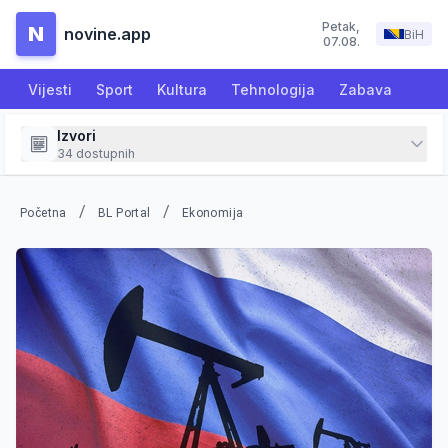
Petak
,
N
novine.app
BiH
07.08.
Vijesti
Sport
Kultura
Tehnologija
Zabava
Izvori
34
dostupnih
/
/
Početna
BL Portal
Ekonomija