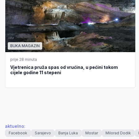
BUKA MAGAZIN
prije 28 minuta
Vjetrenica pruža spas od vrućina, u pećini tokom
cijele godine 11 stepeni
aktuelno
:
Facebook
Sarajevo
Banja Luka
Mostar
Milorad Dodik