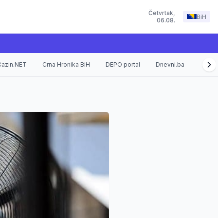
Četvrtak
,
BiH
06.08.
Cazin.NET
Crna Hronika BiH
DEPO portal
Dnevni.ba
Fokus