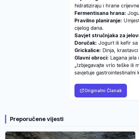
hidratiziraju i hrane crijev
Fermentisana hrana:
Jogur
Pravilno planiranje:
Umjest
cijelog dana.
Savjet stručnjaka za jelov
Doručak:
Jogurt ili kefir 
Grickalice:
Dinja, krastavci i
Glavni obroci:
Lagana jela s
„Izbjegavajte vrlo teške ili
savjetuje gastrointestinalni
Originalni Članak
Preporučene vijesti