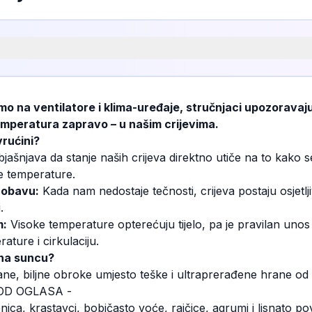
o na ventilatore i klima-uređaje, stručnjaci upozoravaju 
mperatura zapravo – u našim crijevima.
vrućini?
ašnjava da stanje naših crijeva direktno utiče na to kako s
ke temperature.
robavu:
Kada nam nedostaje tečnosti, crijeva postaju osjetljiv
.
m:
Visoke temperature opterećuju tijelo, pa je pravilan unos 
ature i cirkulaciju.
 na suncu?
ane, biljne obroke umjesto teške i ultraprerađene hrane o
OD OGLASA -
ica, krastavci, bobičasto voće, rajčice, agrumi i lisnato pov