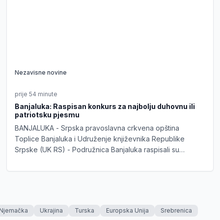
Nezavisne novine
prije 54 minute
Banjaluka: Raspisan konkurs za najbolju duhovnu ili
patriotsku pjesmu
BANJALUKA - Srpska pravoslavna crkvena opština
Toplice Banjaluka i Udruženje književnika Republike
Srpske (UK RS) - Podružnica Banjaluka raspisali su
konkurs "Pod uspenjskim svodom" za najbolju duhovnu ili
patriotsku pjesmu.
Njemačka
Ukrajina
Turska
Europska Unija
Srebrenica