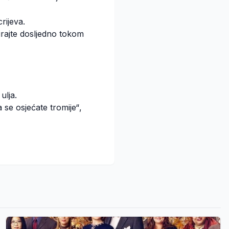
rijeva.
rajte dosljedno tokom
ulja.
a se osjećate tromije“
,