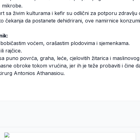
ne mikrobe.
t sa živim kulturama i kefir su odlični za potporu zdravlju c
o čekanja da postanete dehidrirani, ove namirnice konzumi
nik:
sa bobičastim voćem, orašastim plodovima i sjemenkama.
li rajčice.
a puno povrća, graha, leće, cjelovitih žitarica i maslinovog 
 masne obroke tokom vrućina, jer ih je teže probaviti i čine d
 kirurg Antonios Athanasiou.