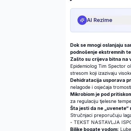
AI Rezime
Dok se mnogi oslanjaju sam
podnošenje ekstremnih te
Zašto su crijeva bitna na 
Epidemiolog Tim Spector obj
stresom koji izazivaju viso
Dehidratacija usporava p
nelagode i osjećaja tromosti
Mikrobiom je pod pritisko
za regulaciju tjelesne temper
Šta jesti da ne „uvenete“
Stručnjaci preporučuju lag
- TEKST NASTAVLJA ISP
Biljke bogate vodom:
Luben