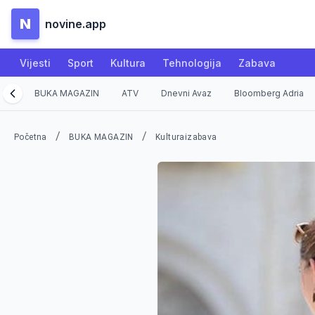
N
novine.app
Vijesti
Sport
Kultura
Tehnologija
Zabava
BUKA MAGAZIN
ATV
Dnevni Avaz
Bloomberg Adria
/
/
Početna
BUKA MAGAZIN
Kulturaizabava