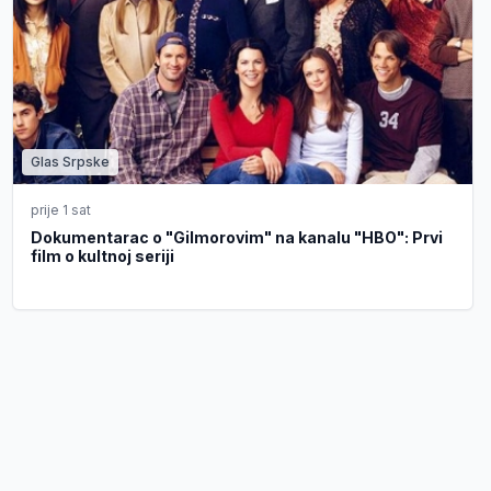
Glas Srpske
prije 1 sat
Dokumentarac o "Gilmorovim" na kanalu "HBO": Prvi
film o kultnoj seriji