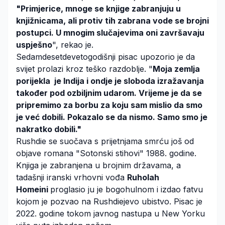
"Primjerice, mnoge se knjige zabranjuju u
knjižnicama, ali protiv tih zabrana vode se brojni
postupci. U mnogim slučajevima oni završavaju
uspješno
", rekao je.
Sedamdesetdevetogodišnji pisac upozorio je da
svijet prolazi kroz teško razdoblje. "
Moja zemlja
porijekla je Indija i ondje je sloboda izražavanja
također pod ozbiljnim udarom. Vrijeme je da se
pripremimo za borbu za koju sam mislio da smo
je već dobili. Pokazalo se da nismo. Samo smo je
nakratko dobili."
Rushdie se suočava s prijetnjama smrću još od
objave romana "Sotonski stihovi" 1988. godine.
Knjiga je zabranjena u brojnim državama, a
tadašnji iranski vrhovni vođa
Ruholah
Homeini
proglasio ju je bogohulnom i izdao fatvu
kojom je pozvao na Rushdiejevo ubistvo. Pisac je
2022. godine tokom javnog nastupa u New Yorku