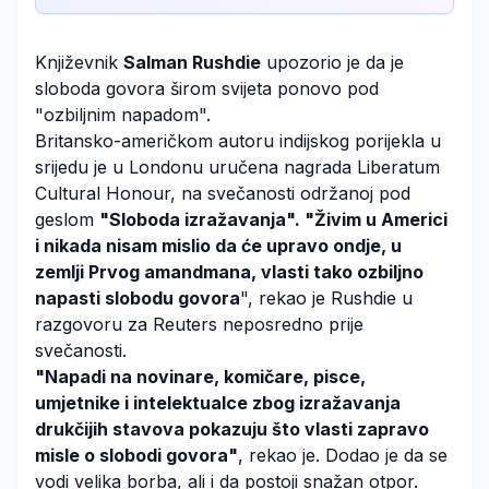
Književnik
Salman Rushdie
upozorio je da je
sloboda govora širom svijeta ponovo pod
"ozbiljnim napadom".
Britansko-američkom autoru indijskog porijekla u
srijedu je u Londonu uručena nagrada Liberatum
Cultural Honour, na svečanosti održanoj pod
geslom
"Sloboda izražavanja". "Živim u Americi
i nikada nisam mislio da će upravo ondje, u
zemlji Prvog amandmana, vlasti tako ozbiljno
napasti slobodu govora
", rekao je Rushdie u
razgovoru za Reuters neposredno prije
svečanosti.
"Napadi na novinare, komičare, pisce,
umjetnike i intelektualce zbog izražavanja
drukčijih stavova pokazuju što vlasti zapravo
misle o slobodi govora"
, rekao je. Dodao je da se
vodi velika borba, ali i da postoji snažan otpor.