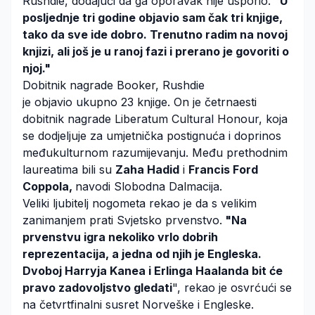
Rushdie, dodajući da ga oporavak nije usporio. "
U
posljednje tri godine objavio sam čak tri knjige,
tako da sve ide dobro. Trenutno radim na novoj
knjizi, ali još je u ranoj fazi i prerano je govoriti o
njoj."
Dobitnik nagrade Booker, Rushdie
je objavio ukupno 23 knjige. On je četrnaesti
dobitnik nagrade Liberatum Cultural Honour, koja
se dodjeljuje za umjetnička postignuća i doprinos
međukulturnom razumijevanju. Među prethodnim
laureatima bili su
Zaha Hadid
i
Francis Ford
Coppola,
navodi Slobodna Dalmacija.
Veliki ljubitelj nogometa rekao je da s velikim
zanimanjem prati Svjetsko prvenstvo.
"Na
prvenstvu igra nekoliko vrlo dobrih
reprezentacija, a jedna od njih je Engleska.
Dvoboj Harryja Kanea i Erlinga Haalanda bit će
pravo zadovoljstvo gledati
", rekao je osvrćući se
na četvrtfinalni susret Norveške i Engleske.