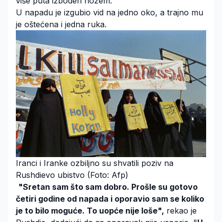
više puta izboden nožem.
U napadu je izgubio vid na jedno oko, a trajno mu
je oštećena i jedna ruka.
Iranci i Iranke ozbiljno su shvatili poziv na
Rushdievo ubistvo (Foto: Afp)
"Sretan sam što sam dobro. Prošle su gotovo
četiri godine od napada i oporavio sam se koliko
je to bilo moguće. To uopće nije loše",
rekao je