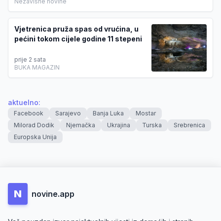
Nezavisne novine
Vjetrenica pruža spas od vrućina, u
pećini tokom cijele godine 11 stepeni
prije 2 sata
BUKA MAGAZIN
aktuelno
:
Facebook
Sarajevo
Banja Luka
Mostar
Milorad Dodik
Njemačka
Ukrajina
Turska
Srebrenica
Europska Unija
N
novine.app