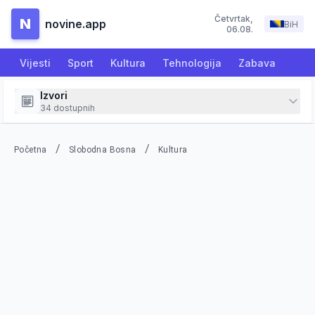
Četvrtak
,
N
novine.app
BiH
06.08.
Vijesti
Sport
Kultura
Tehnologija
Zabava
Izvori
34
dostupnih
/
/
Početna
Slobodna Bosna
Kultura