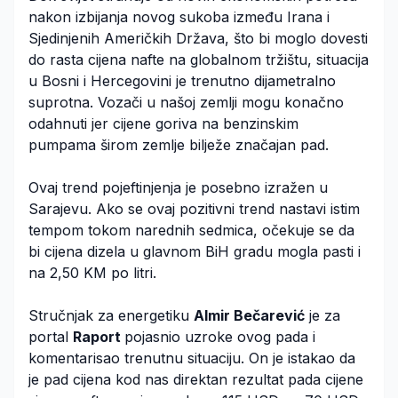
nakon izbijanja novog sukoba između Irana i
Sjedinjenih Američkih Država, što bi moglo dovesti
do rasta cijena nafte na globalnom tržištu, situacija
u Bosni i Hercegovini je trenutno dijametralno
suprotna. Vozači u našoj zemlji mogu konačno
odahnuti jer cijene goriva na benzinskim
pumpama širom zemlje bilježe značajan pad.
Ovaj trend pojeftinjenja je posebno izražen u
Sarajevu. Ako se ovaj pozitivni trend nastavi istim
tempom tokom narednih sedmica, očekuje se da
bi cijena dizela u glavnom BiH gradu mogla pasti i
na 2,50 KM po litri.
Stručnjak za energetiku
Almir Bečarević
je za
portal
Raport
pojasnio uzroke ovog pada i
komentarisao trenutnu situaciju. On je istakao da
je pad cijena kod nas direktan rezultat pada cijene