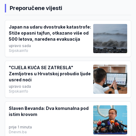
Preporučene vijesti
Japan na udaru dvostruke katastrofe:
Stiže opasni tajfun, otkazano više od
500 letova, naređena evakuacija
upravo sada
Srpskainfo
"CIJELA KUĆA SE ZATRESLA"
Zemljotres u Hrvatskoj probudio ljude
usred noći
upravo sada
Srpskainfo
Slaven Bevanda: Dva komunalna pod
istim krovom
prije 1 minuta
Dnevni.ba