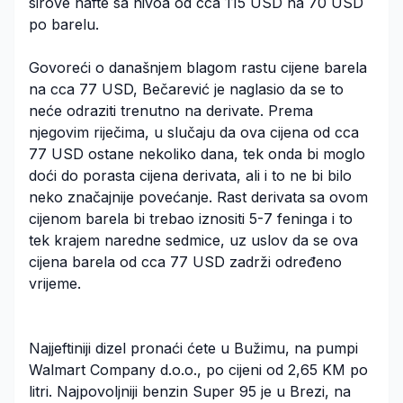
sirove nafte sa nivoa od cca 115 USD na 70 USD
po barelu.
Govoreći o današnjem blagom rastu cijene barela
na cca 77 USD, Bečarević je naglasio da se to
neće odraziti trenutno na derivate. Prema
njegovim riječima, u slučaju da ova cijena od cca
77 USD ostane nekoliko dana, tek onda bi moglo
doći do porasta cijena derivata, ali i to ne bi bilo
neko značajnije povećanje. Rast derivata sa ovom
cijenom barela bi trebao iznositi 5-7 feninga i to
tek krajem naredne sedmice, uz uslov da se ova
cijena barela od cca 77 USD zadrži određeno
vrijeme.
Najjeftiniji dizel pronaći ćete u Bužimu, na pumpi
Walmart Company d.o.o., po cijeni od 2,65 KM po
litri. Najpovoljniji benzin Super 95 je u Brezi, na