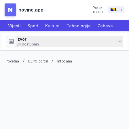
Petak
,
N
novine.app
BiH
07.08.
Vijesti
Sport
Kultura
Tehnologija
Zabava
Izvori
34
dostupnih
/
/
Početna
DEPO portal
Infodana