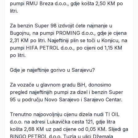
pumpi RMU Breza d.o.o., gdje košta 2,50 KM po
litri.
Za benzin Super 98 izdvojit ćete najmanje u
Bugojnu, na pumpi PROMING d.o.o., gdje je cijena
2,31 KM po litri. Najjeftiniji plin se toči u Konjicu, na
pumpi HIFA PETROL d.o.o., po cijeni od 1,15 KM
po litri.
Gdje je najjeftinije gorivo u Sarajevu?
Za vozače u glavnom gradu BiH, donosimo
pregled najjeftinijih pumpi za dizel i benzin Super
95 u području Novo Sarajevo i Sarajevo Centar.
Trenutno najpovoljniju cijenu dizela nudi TI OIL
d.o.o. na adresi Lukavička cesta 121, gdje litra
košta 2,68 KM uz pad cijene od 0,05 KM. Slijedi ga
BINGO PETROL d.o.o. Tuzla u ulici Džemala