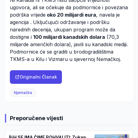
ugovora, ali se očekuje da podmornice i povezana
podrška vrijede
oko 20 milijardi eura
, navela je
agencija
.
Uključujući održavanje i podršku
narednih decenija, ukupan program može da
dostigne i
100 milijardi kanadskih dolara
(70,3
milijarde američkih dolara), javili su kanadski mediji.
Podmornice će se graditi u brodogradilištima
TKMS-a u Kilu i Vizmaru u sjevernoj Nemačkoj.
Originalni Članak
Njemačka
Preporučene vijesti
BiH SE IMA ČIME POHVALITI: Zukan