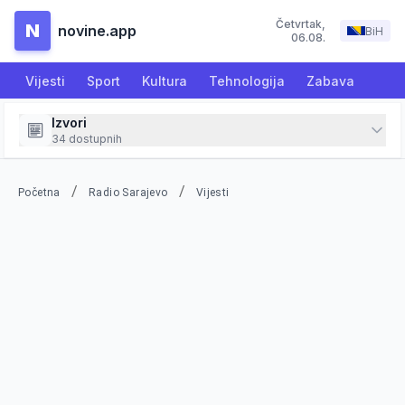
Četvrtak
,
N
novine.app
BiH
06.08.
Vijesti
Sport
Kultura
Tehnologija
Zabava
Izvori
34
dostupnih
/
/
Početna
Radio Sarajevo
Vijesti