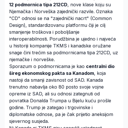
12 podmornica tipa 212CD
, nove klase koju su
Njemačka i Norveška zajednički razvile. Oznaka
"CD" odnosi se na "zajednički nacrt" (Common
Design), standardizovanu platformu čiji je cilj
smanjenje troškova i poboljšanje
interoperabilnosti. Porudžbina je ujedno i najveća
u historiji kompanije TKMS i kanadske oružane
snage čini trećim sa podmornicama tipa 212CD, uz
njemačke i norveške.
Sporazum o podmornicama je kao
centralni dio
šireg ekonomskog pakta sa Kanadom
, koja
nastoji da smanji zavisnost od SAD. Kanada
trenutno nabavlja oko 80 posto svoje vojne
opreme iz SAD, ali su odnosi zategnuti od
povratka Donalda Trumpa u Bijelu kuću prošle
godine. Trump je zategao i trgovinske i
diplomatske odnose, pa je čak prijetio aneksijom
sjevernog susjeda.
Ni Kanada ni TKMS nisu saopćili vrijednost