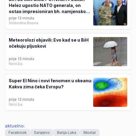
Helez ugostio NATO generala, on
ostao impresioniran bh. namjenskom
industrijom
prije 13 minuta
Slobodna Bosna
Meteorolozi objavili: Evo kad se u BiH
očekuju pljuskovi
prije 13 minuta
Novi.ba
Super El Nino i novi fenomen u okeanu:
Kakva zima čeka Evropu?
prije 13 minuta
Novi.ba
aktuelno
:
Facebook
Sarajevo
Banja Luka
Mostar