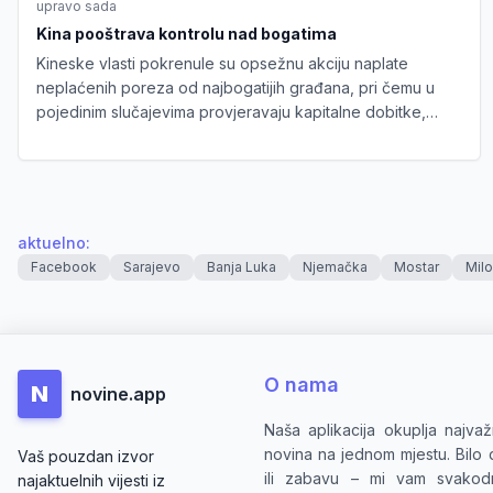
upravo sada
Kina pooštrava kontrolu nad bogatima
Kineske vlasti pokrenule su opsežnu akciju naplate
neplaćenih poreza od najbogatijih građana, pri čemu u
pojedinim slučajevima provjeravaju kapitalne dobitke,
investicije i drugu imovinu još od 2000. godine.
aktuelno
:
Facebook
Sarajevo
Banja Luka
Njemačka
Mostar
Mil
O nama
N
novine.app
Naša aplikacija okuplja najvažn
novina na jednom mjestu. Bilo da
Vaš pouzdan izvor
ili zabavu – mi vam svakodn
najaktuelnih vijesti iz