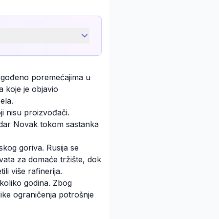
 pogođeno poremećajima u
 koje je objavio
ela.
i nisu proizvođači.
andar Novak tokom sastanka
skog goriva. Rusija se
ivata za domaće tržište, dok
i više rafinerija.
ekoliko godina. Zbog
ike ograničenja potrošnje