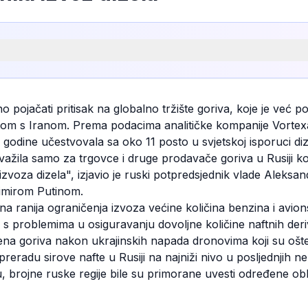
o pojačati pritisak na globalno tržište goriva, koje je već
tom s Iranom. Prema podacima analitičke kompanije Vortexa
 godine učestvovala sa oko 11 posto u svjetskoj isporuci diz
ažila samo za trgovce i druge prodavače goriva u Rusiji koj
zvoza dizela", izjavio je ruski potpredsjednik vlade Aleks
dimirom Putinom.
 ranija ograničenja izvoza većine količina benzina i avion
 s problemima u osiguravanju dovoljne količine naftnih der
ena goriva nakon ukrajinskih napada dronovima koji su oštetil
preradu sirove nafte u Rusiji na najniži nivo u posljednjih n
, brojne ruske regije bile su primorane uvesti određene obl