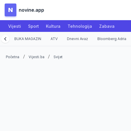
N
novine.app
Vijesti
Sport
Kultura
Tehnologija
Zabava
BUKA MAGAZIN
ATV
Dnevni Avaz
Bloomberg Adria
/
/
Početna
Vijesti.ba
Svijet