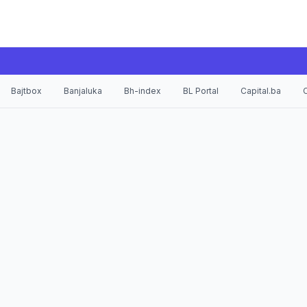
Bajtbox
Banjaluka
Bh-index
BL Portal
Capital.ba