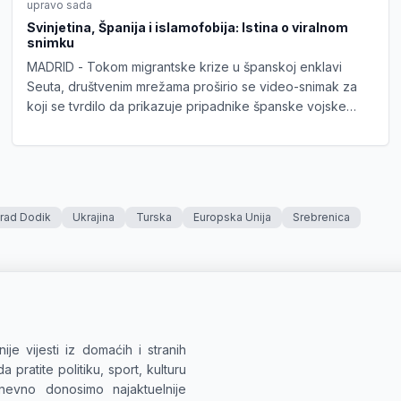
upravo sada
Svinjetina, Španija i islamofobija: Istina o viralnom
snimku
MADRID - Tokom migrantske krize u španskoj enklavi
Seuta, društvenim mrežama proširio se video-snimak za
koji se tvrdilo da prikazuje pripadnike španske vojske
kako bacanjem svinjskog mesa pokušavaju da zaustave
migrante iz Maroka.
orad Dodik
Ukrajina
Turska
Europska Unija
Srebrenica
ije vijesti iz domaćih i stranih
 pratite politiku, sport, kulturu
evno donosimo najaktuelnije