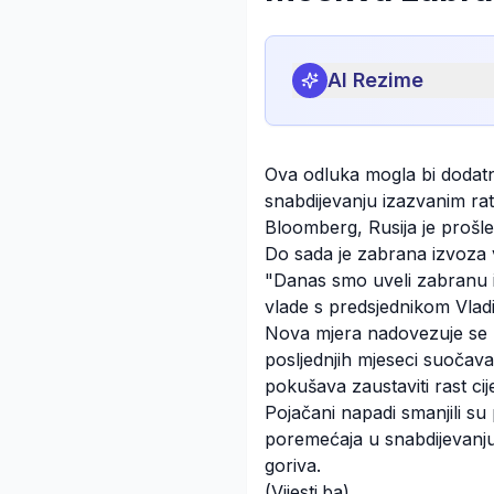
AI Rezime
Ova odluka mogla bi dodatn
snabdijevanju izazvanim ra
Bloomberg, Rusija je prošle
Do sada je zabrana izvoza v
"Danas smo uveli zabranu i
vlade s predsjednikom Vla
Nova mjera nadovezuje se na
posljednjih mjeseci suočava
pokušava zaustaviti rast cij
Pojačani napadi smanjili su 
poremećaja u snabdijevanju
goriva.
(Vijesti.ba)