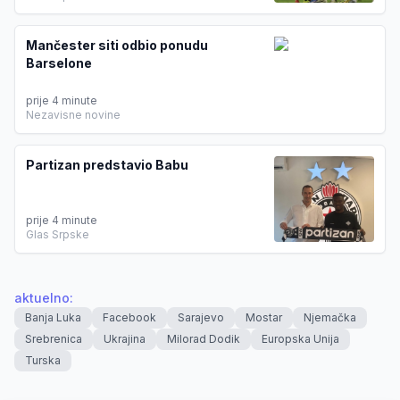
Mančester siti odbio ponudu
Barselone
prije 4 minute
Nezavisne novine
Partizan predstavio Babu
prije 4 minute
Glas Srpske
aktuelno
:
Banja Luka
Facebook
Sarajevo
Mostar
Njemačka
Srebrenica
Ukrajina
Milorad Dodik
Europska Unija
Turska