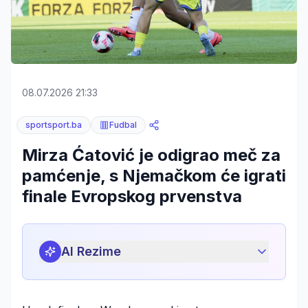
08.07.2026 21:33
sportsport.ba
Fudbal
Mirza Ćatović je odigrao meč za
pamćenje, s Njemačkom će igrati
finale Evropskog prvenstva
AI Rezime