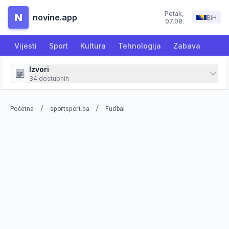
Petak
,
N
novine.app
BiH
07.08.
Vijesti
Sport
Kultura
Tehnologija
Zabava
Izvori
34
dostupnih
/
/
Početna
sportsport.ba
Fudbal