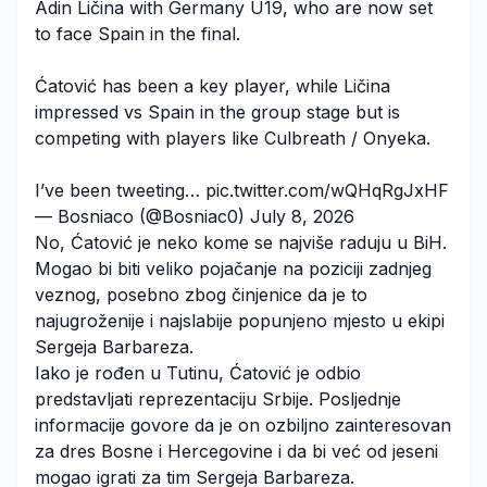
Adin Ličina with Germany U19, who are now set
to face Spain in the final.
Ćatović has been a key player, while Ličina
impressed vs Spain in the group stage but is
competing with players like Culbreath / Onyeka.
I’ve been tweeting…
pic.twitter.com/wQHqRgJxHF
— Bosniaco (@Bosniac0)
July 8, 2026
No, Ćatović je neko kome se najviše raduju u BiH.
Mogao bi biti veliko pojačanje na poziciji zadnjeg
veznog, posebno zbog činjenice da je to
najugroženije i najslabije popunjeno mjesto u ekipi
Sergeja Barbareza.
Iako je rođen u Tutinu, Ćatović je odbio
predstavljati reprezentaciju Srbije. Posljednje
informacije govore da je on ozbiljno zainteresovan
za dres Bosne i Hercegovine i da bi već od jeseni
mogao igrati za tim Sergeja Barbareza.