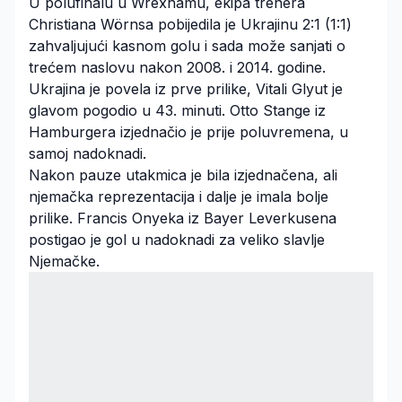
U polufinalu u Wrexhamu, ekipa trenera
Christiana Wörnsa pobijedila je Ukrajinu 2:1 (1:1)
zahvaljujući kasnom golu i sada može sanjati o
trećem naslovu nakon 2008. i 2014. godine.
Ukrajina je povela iz prve prilike, Vitali Glyut je
glavom pogodio u 43. minuti. Otto Stange iz
Hamburgera izjednačio je prije poluvremena, u
samoj nadoknadi.
Nakon pauze utakmica je bila izjednačena, ali
njemačka reprezentacija i dalje je imala bolje
prilike. Francis Onyeka iz Bayer Leverkusena
postigao je gol u nadoknadi za veliko slavlje
Njemačke.