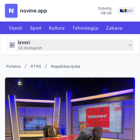
Subota
,
N
novine.app
BiH
08.08.
Vijesti
Sport
Kultura
Tehnologija
Zabava
Izvori
34
dostupnih
/
/
Početna
RTRS
Republikasrpska