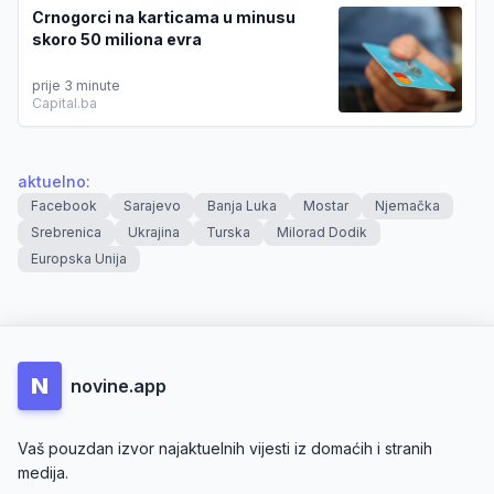
Crnogorci na karticama u minusu
skoro 50 miliona evra
prije 3 minute
Capital.ba
aktuelno
:
Facebook
Sarajevo
Banja Luka
Mostar
Njemačka
Srebrenica
Ukrajina
Turska
Milorad Dodik
Europska Unija
N
novine.app
Vaš pouzdan izvor najaktuelnih vijesti iz domaćih i stranih
medija.