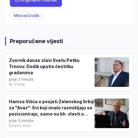
Milorad Dodik
Preporučene vijesti
Zvornik danas slavi Svetu Petku
Trnovu: Dodik uputio čestitku
građanima
prije 3 minute
BL Portal
Hamza Višća o posjeti Zelenskog Srbiji
za "Avaz": Svi koji imalo razmišljaju se
pozicioniraju, samo su bh. vlasti u
predizbornom sevdahu
prije 3 minute
Dnevni Avaz