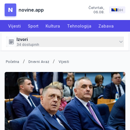
Četvrtak
,
N
novine.app
BiH
06.08.
Vijesti
Sport
Kultura
Tehnologija
Zabava
Izvori
34
dostupnih
/
/
Početna
Dnevni Avaz
Vijesti