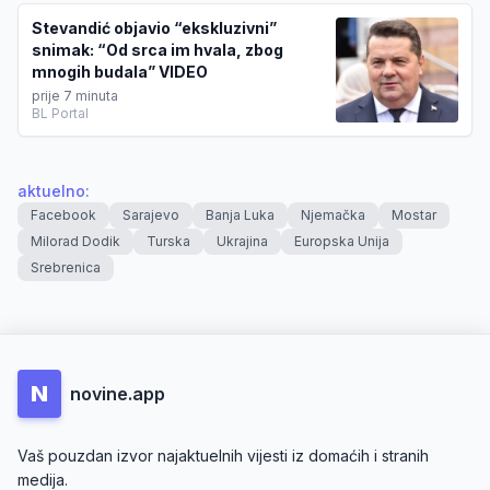
Stevandić objavio “ekskluzivni”
snimak: “Od srca im hvala, zbog
mnogih budala” VIDEO
prije 7 minuta
BL Portal
aktuelno
:
Facebook
Sarajevo
Banja Luka
Njemačka
Mostar
Milorad Dodik
Turska
Ukrajina
Europska Unija
Srebrenica
N
novine.app
Vaš pouzdan izvor najaktuelnih vijesti iz domaćih i stranih
medija.