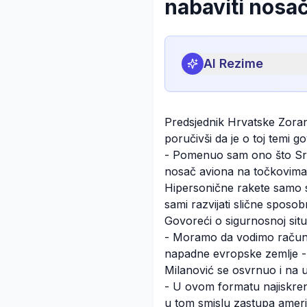
nabaviti nosa
AI Rezime
Predsjednik Hrvatske Zora
poručivši da je o toj temi g
- Pomenuo sam ono što Srbi
nosač aviona na točkovima, 
Hipersonične rakete samo 
sami razvijati slične sposo
Govoreći o sigurnosnoj situa
- Moramo da vodimo računa 
napadne evropske zemlje - 
Milanović se osvrnuo i na
- U ovom formatu najiskren
u tom smislu zastupa američk