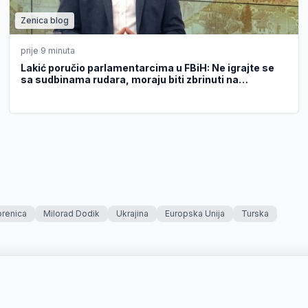
Zenica blog
prije 9 minuta
Lakić poručio parlamentarcima u FBiH: Ne igrajte se
sa sudbinama rudara, moraju biti zbrinuti na
najadekvatniji način
brenica
Milorad Dodik
Ukrajina
Europska Unija
Turska