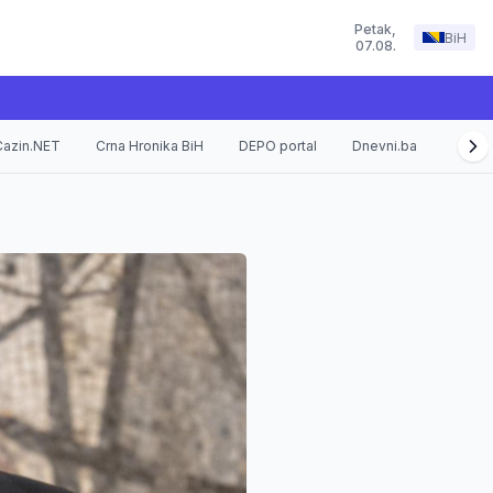
Petak
,
BiH
07.08.
Cazin.NET
Crna Hronika BiH
DEPO portal
Dnevni.ba
Fokus