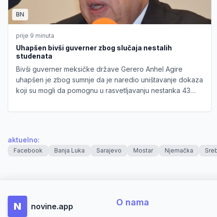
BN
prije 9 minuta
Uhapšen bivši guverner zbog slučaja nestalih
studenata
Bivši guverner meksičke države Gerero Anhel Agire
uhapšen je zbog sumnje da je naredio uništavanje dokaza
koji su mogli da pomognu u rasvetljavanju nestanka 43
studenta iz učiteljske škole Ajocinapa 2014. godine,
saopštilo je danas državno tužilaštvo.
aktuelno
:
Facebook
Banja Luka
Sarajevo
Mostar
Njemačka
Sre
O nama
N
novine.app