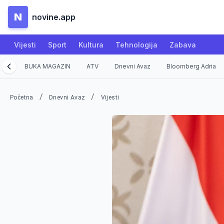
N
novine.app
Vijesti
Sport
Kultura
Tehnologija
Zabava
BUKA MAGAZIN
ATV
Dnevni Avaz
Bloomberg Adria
/
/
Početna
Dnevni Avaz
Vijesti