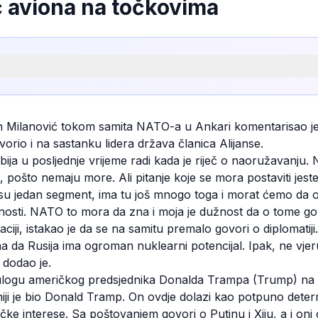
č aviona na točkovima
n Milanović tokom samita NATO-a u Ankari komentarisao je
ovorio i na sastanku lidera država članica Alijanse.
ja u posljednje vrijeme radi kada je riječ o naoružavanju.
pošto nemaju more. Ali pitanje koje se mora postaviti jeste
su jedan segment, ima tu još mnogo toga i morat ćemo da 
bnosti. NATO to mora da zna i moja je dužnost da o tome go
ciji, istakao je da se na samitu premalo govori o diplomatiji.
da Rusija ima ogroman nuklearni potencijal. Ipak, ne vjeru
dodao je.
 ulogu američkog predsjednika Donalda Trampa (Trump) na 
iji je bio Donald Tramp. On ovdje dolazi kao potpuno deter
e interese. Sa poštovanjem govori o Putinu i Xiju, a i oni o 