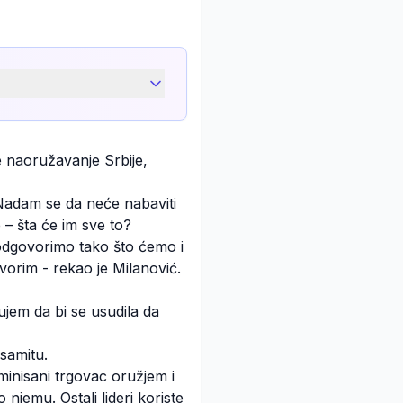
 naoružavanje Srbije,
 Nadam se da neće nabaviti
 – šta će im sve to?
odgovorimo tako što ćemo i
vorim - rekao je Milanović.
jem da bi se usudila da
samitu.
minisani trgovac oružjem i
njemu. Ostali lideri koriste