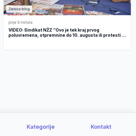
Zenica blog
prije 9 minuta
VIDEO: Sindikat NŽZ “Ovo je tek kraj prvog
poluvremena, otpremnine do 10. augusta ili protesti i
zatvaranje radnika u pogonima”
Kategorije
Kontakt