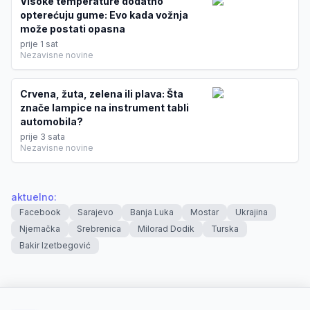
Visoke temperature dodatno
opterećuju gume: Evo kada vožnja
može postati opasna
prije 1 sat
Nezavisne novine
Crvena, žuta, zelena ili plava: Šta
znače lampice na instrument tabli
automobila?
prije 3 sata
Nezavisne novine
aktuelno
:
Facebook
Sarajevo
Banja Luka
Mostar
Ukrajina
Njemačka
Srebrenica
Milorad Dodik
Turska
Bakir Izetbegović