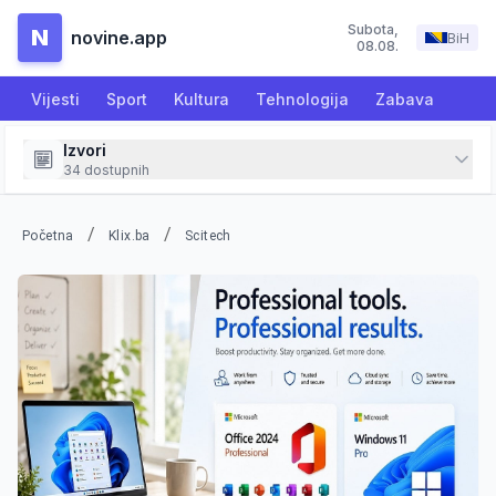
Subota
,
N
novine.app
BiH
08.08.
Vijesti
Sport
Kultura
Tehnologija
Zabava
Izvori
34
dostupnih
/
/
Početna
Klix.ba
Scitech