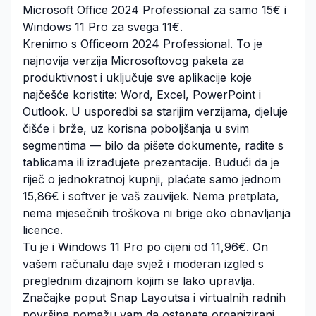
Microsoft Office 2024 Professional za samo 15€ i
Windows 11 Pro za svega 11€.
Krenimo s Officeom 2024 Professional. To je
najnovija verzija Microsoftovog paketa za
produktivnost i uključuje sve aplikacije koje
najčešće koristite: Word, Excel, PowerPoint i
Outlook. U usporedbi sa starijim verzijama, djeluje
čišće i brže, uz korisna poboljšanja u svim
segmentima — bilo da pišete dokumente, radite s
tablicama ili izrađujete prezentacije. Budući da je
riječ o jednokratnoj kupnji, plaćate samo jednom
15,86€ i softver je vaš zauvijek. Nema pretplata,
nema mjesečnih troškova ni brige oko obnavljanja
licence.
Tu je i Windows 11 Pro po cijeni od 11,96€. On
vašem računalu daje svjež i moderan izgled s
preglednim dizajnom kojim se lako upravlja.
Značajke poput Snap Layoutsa i virtualnih radnih
površina pomažu vam da ostanete organizirani,