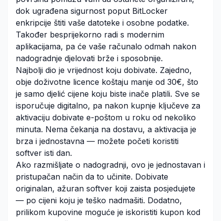
dok ugrađena sigurnost poput BitLocker
enkripcije štiti vaše datoteke i osobne podatke.
Također besprijekorno radi s modernim
aplikacijama, pa će vaše računalo odmah nakon
nadogradnje djelovati brže i sposobnije.
Najbolji dio je vrijednost koju dobivate. Zajedno,
obje doživotne licence koštaju manje od 30€, što
je samo djelić cijene koju biste inače platili. Sve se
isporučuje digitalno, pa nakon kupnje ključeve za
aktivaciju dobivate e-poštom u roku od nekoliko
minuta. Nema čekanja na dostavu, a aktivacija je
brza i jednostavna — možete početi koristiti
softver isti dan.
Ako razmišljate o nadogradnji, ovo je jednostavan i
pristupačan način da to učinite. Dobivate
originalan, ažuran softver koji zaista posjedujete
— po cijeni koju je teško nadmašiti. Dodatno,
prilikom kupovine moguće je iskoristiti kupon kod