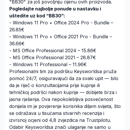
"BB30" za još povoljniju cijenu ovih proizvoda.
Pogledajte najbolje ponude u nastavku i
uštedite uz kod “BB30”:
-
Windows 11 Pro + Office 2024 Pro - Bundle
–
26.85€
-
Windows 11 Pro + Office 2021 Pro - Bundle
–
36.66€
-
MS Office Professional 2024
– 15.86€
-
MS Office Professional 2021
– 28.87€
-
Windows 11 Professional
– 11.96€
Profesionalni tim za podršku Keysworldsa pruža
pomoć 24/7, osiguravajući da za svaki upit — bilo
da je riječ o konzultacijama prije kupnje ili
tehničkoj podršci nakon kupnje — dobijete brza i
jasna rješenja. Ova nepokolebljiva posvećenost
donijela im je povjerenje korisnika diljem svijeta, što
se odražava u tisućama stvarnih recenzija i
izvrsnoj ocjeni od 4,8 zvjezdica na Trustpilotu.
Odabir Keysworldsa znači ulaganje ne samo u