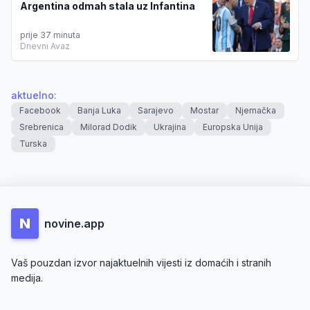
Argentina odmah stala uz Infantina
prije 37 minuta
Dnevni Avaz
aktuelno
:
Facebook
Banja Luka
Sarajevo
Mostar
Njemačka
Srebrenica
Milorad Dodik
Ukrajina
Europska Unija
Turska
N
novine.app
Vaš pouzdan izvor najaktuelnih vijesti iz domaćih i stranih
medija.