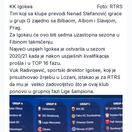
KK Igokea
Foto: RTRS
Tim koji sa klupe prevodi Nenad Stefanović igraće
u grupi G zajedno sa Bilbaom, Albom i Slavijom,
Prag.
Za Igokeu će ovo biti sedma uzastopna sezona u
Fibinom takmičenju.
Najveći uspijeh Igokea je ostvarila u sezoni
2020/21 kada je nakon uspješnih kvalifikacija
prošla i u TOP 16 fazu.
Vuk Radivojević, sportski direktor Igokee, koji je
prisustvovao žrijebu u Lozani, istakao je za RTRS
da mu je veliko zadovoljstvo što je ovaj klub
ponovo u grupnoj fazi Lige šampiona.