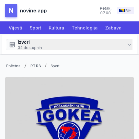
Petak
,
N
novine.app
BiH
07.08.
Vijesti
Sport
Kultura
Tehnologija
Zabava
Izvori
34
dostupnih
/
/
Početna
RTRS
Sport