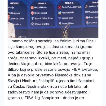
- Imamo odličnu saradnju sa čelnim ljudima Fibe i
Lige šampiona, ovo je sedma sezona da igramo
ovo takmičenje. Što se tiče žrijeba, nismo imali
sreće, opet smo izvukli, po meni, najjaču grupu.
Јedino što je dobro, biće lakša putovanja. Tu je
Bilbao koji je prošle sezone osvojio FIBA Evrokup,
Alba je osvojila prvenstvo Njemačke dok su se
Slavija i Nimburk "sklopili" u jedan tim i šampioni
su Češke. Nijedna utakmica neće biti laka, ali,
zadovoljstvo nam je da ponovo učestvujemo i
igramo u FIBA Ligi šampiona - dodao je on.