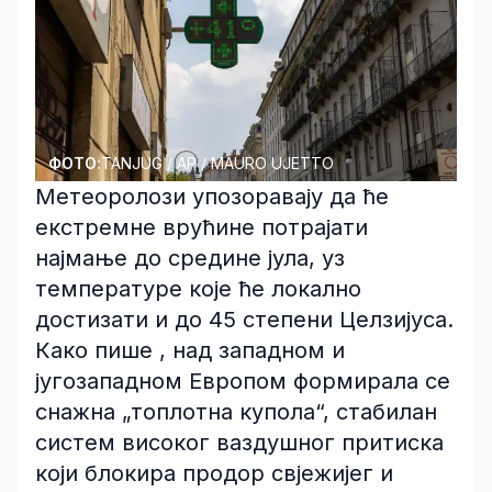
ФОТО:
TANJUG / AP / MAURO UJETTO
Метеоролози упозоравају да ће
екстремне врућине потрајати
најмање до средине јула, уз
температуре које ће локално
достизати и до 45 степени Целзијуса.
Како пише , над западном и
југозападном Европом формирала се
снажна „топлотна купола“, стабилан
систем високог ваздушног притиска
који блокира продор свјежијег и