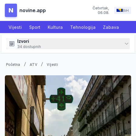
Četvrtak
,
N
novine.app
BiH
06.08.
Vijesti
Sport
Kultura
Tehnologija
Zabava
Izvori
34
dostupnih
/
/
Početna
ATV
Vijesti