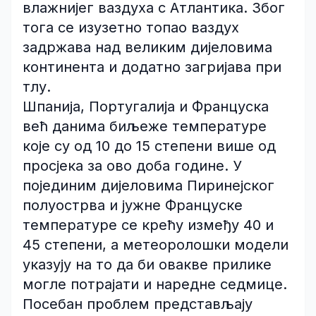
влажнијег ваздуха с Атлантика. Због
тога се изузетно топао ваздух
задржава над великим дијеловима
континента и додатно загријава при
тлу.
Шпанија, Португалија и Француска
већ данима биљеже температуре
које су од 10 до 15 степени више од
просјека за ово доба године. У
појединим дијеловима Пиринејског
полуострва и јужне Француске
температуре се крећу између 40 и
45 степени, а метеоролошки модели
указују на то да би овакве прилике
могле потрајати и наредне седмице.
Посебан проблем представљају