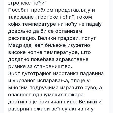
„тропске ноћи“
Посебан проблем представљају и
такозване „тропске ноћи“, током
којих температуре ни ноћу не падају
довољно да би се организам
расхладио. Велики градови, попут
Мадрида, већ биљеже изузетно
високе ноћне температуре, што
додатно повећава здравствене
ризике за становништво.
Због дуготрајног изостанка падавина
и убрзаног испаравања, тло је у
многим подручјима изразито суво, а
опасност од шумских пожара
достигла је критичан ниво. Велики и
разорни пожари већ су активни у