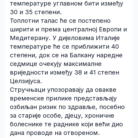
температуре углавном бити између
30 и 35 степени.
Топлотни талас ће се постепено
ширити и према централној Европи и
Медитерану. У дијеловима Италије
температуре ће се приближити 40
степени, док се на Балкану наредне
седмице очекују максималне
вриједности између 38 и 41 степен
Целзијуса.
Стручњаци упозоравају да овакве
временске прилике представљају
озбиљан ризик по здравље, посебно
за старије особе, дјецу, хроничне
болеснике те раднике који већи дио
дана проводе на отвореном.