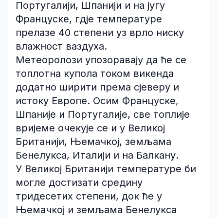
Португалији, Шпанији и на југу
Француске, гдје температуре
прелазе 40 степени уз врло ниску
влажност ваздуха.
Метеоролози упозоравају да ће се
топлотна купола током викенда
додатно ширити према сјеверу и
истоку Европе. Осим Француске,
Шпаније и Португалије, све топлије
вријеме очекује се и у Великој
Британији, Њемачкој, земљама
Бенелукса, Италији и на Балкану.
У Великој Британији температуре би
могле достизати средину
тридесетих степени, док ће у
Њемачкој и земљама Бенелукса