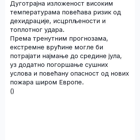
Дуготрајна изложеност високим
температурама повећава ризик од
дехидрације, исцрпљености и
топлотног удара.
Према тренутним прогнозама,
екстремне врућине могле би
потрајати најмање до средине јула,
уз додатно погоршање сушних
услова и повећану опасност од нових
пожара широм Европе.
()
Преузимање дијелова текста или текста у
цјелини је дозвољено уз обавезно навођење
извора и уз постављање линка ка изворном
тексту на порталу .