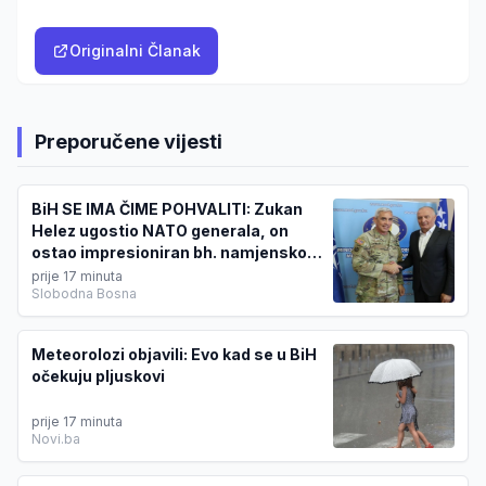
Originalni Članak
Preporučene vijesti
BiH SE IMA ČIME POHVALITI: Zukan
Helez ugostio NATO generala, on
ostao impresioniran bh. namjenskom
industrijom
prije 17 minuta
Slobodna Bosna
Meteorolozi objavili: Evo kad se u BiH
očekuju pljuskovi
prije 17 minuta
Novi.ba