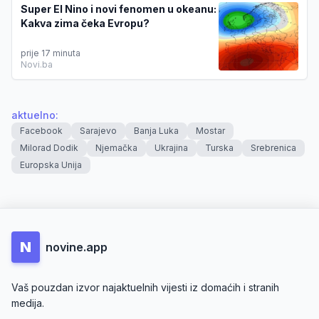
Super El Nino i novi fenomen u okeanu:
Kakva zima čeka Evropu?
prije 17 minuta
Novi.ba
aktuelno
:
Facebook
Sarajevo
Banja Luka
Mostar
Milorad Dodik
Njemačka
Ukrajina
Turska
Srebrenica
Europska Unija
N
novine.app
Vaš pouzdan izvor najaktuelnih vijesti iz domaćih i stranih
medija.