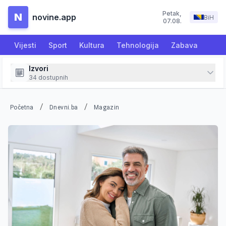
Petak
,
N
novine.app
BiH
07.08.
Vijesti
Sport
Kultura
Tehnologija
Zabava
Izvori
34
dostupnih
/
/
Početna
Dnevni.ba
Magazin