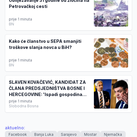
Obilježavanje 31 godine od zločina na
Petrovačkoj cesti
prije 1 minuta
BN
Kako će članstvo u SEPA smanjiti
troškove slanja novca u BiH?
prije 1 minuta
BN
SLAVEN KOVAČEVIĆ, KANDIDAT ZA
ČLANA PREDSJEDNIŠTVA BOSNE I
HERCEGOVINE: 'Ispadi gospodina
Cvitanovića poprimaju razmjere koje
prije 1 minuta
Slobodna Bosna
graniče sa svakom elementarnom
pristojnošću...'
aktuelno
:
Facebook
Banja Luka
Sarajevo
Mostar
Njemačka