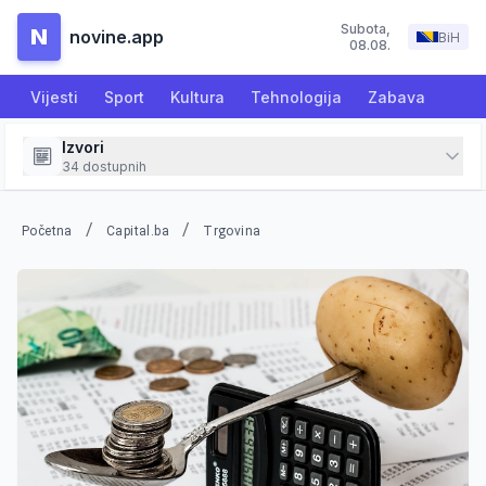
Subota
,
N
novine.app
BiH
08.08.
Vijesti
Sport
Kultura
Tehnologija
Zabava
Izvori
34
dostupnih
/
/
Početna
Capital.ba
Trgovina