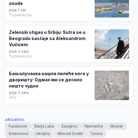
osude
prije 1 sat
Tuzlanski.ba
Zelenski stigao u Srbiju: Sutra se u
Beogradu sastaje sa Aleksandrom
Vučićem
prije 2 sata
Tuzlanski.ba
Бањалучанка нашла пилеће ноге у
дворишту: Одмах ми се десило
нешто чудно
prije 2 sata
ATV
aktuelno
:
Facebook
Banja Luka
Sarajevo
Njemačka
Mostar
Srebrenica
Ukrajina
Milorad Dodik
Turska